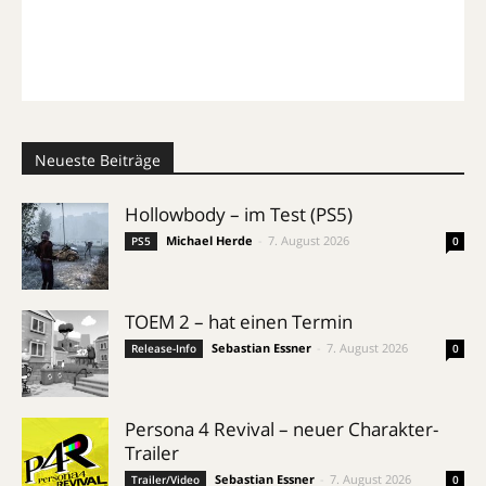
Neueste Beiträge
Hollowbody – im Test (PS5)
Michael Herde
-
7. August 2026
PS5
0
TOEM 2 – hat einen Termin
Sebastian Essner
-
7. August 2026
Release-Info
0
Persona 4 Revival – neuer Charakter-
Trailer
Sebastian Essner
-
7. August 2026
Trailer/Video
0