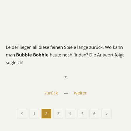
Leider liegen all diese feinen Spiele lange zurück. Wo kann
man
Bubble Bobble
heute noch finden? Die Antwort folgt
sogleich!
*
zurück
—
weiter
1
2
3
4
5
6