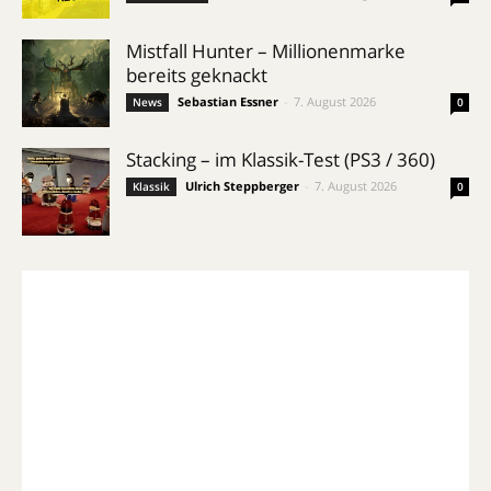
Mistfall Hunter – Millionenmarke
bereits geknackt
Sebastian Essner
-
7. August 2026
News
0
Stacking – im Klassik-Test (PS3 / 360)
Ulrich Steppberger
-
7. August 2026
Klassik
0