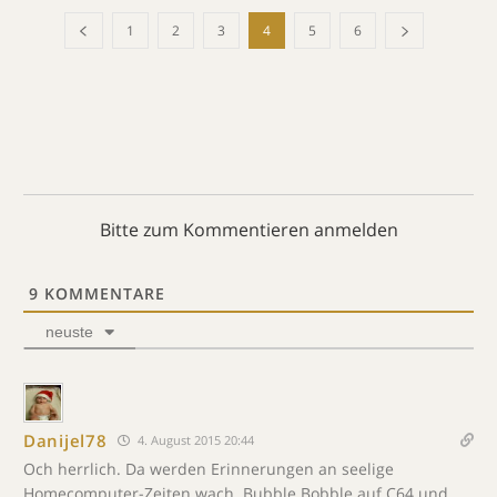
1
2
3
4
5
6
Bitte zum Kommentieren anmelden
9
KOMMENTARE
neuste
Danijel78
4. August 2015 20:44
Och herrlich. Da werden Erinnerungen an seelige
Homecomputer-Zeiten wach. Bubble Bobble auf C64 und