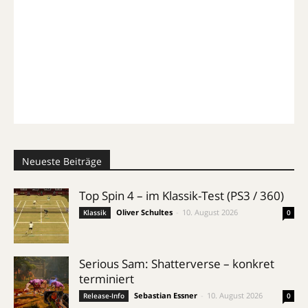
Neueste Beiträge
Top Spin 4 – im Klassik-Test (PS3 / 360)
Oliver Schultes
-
10. August 2026
Klassik
0
Serious Sam: Shatterverse – konkret
terminiert
Sebastian Essner
-
10. August 2026
Release-Info
0