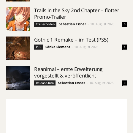
Trails in the Sky 2nd Chapter – flotter
Promo-Trailer
Sebastian Essner
-
10. August 2026
Trailer/Video
0
Gothic 1 Remake – im Test (PS5)
Sönke Siemens
-
10. August 2026
PS5
1
Reanimal – erste Erweiterung
vorgestellt & veröffentlicht
Sebastian Essner
-
10. August 2026
Release-Info
0