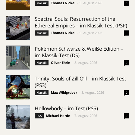
Thomas Nickel
-
9. August 2026
Klassik
0
Spectral Souls: Resurrection of the
Ethereal Empires – im Klassik-Test (PSP)
Thomas Nickel
-
9. August 2026
Klassik
0
Pokémon Schwarze & Weiße Edition –
im Klassik-Test (DS)
Oliver Ehrle
-
8. August 2026
Klassik
0
Trinity: Souls of Zill O’ll – im Klassik-Test
(PS3)
Max Wildgruber
-
8. August 2026
Klassik
0
Hollowbody – im Test (PS5)
Michael Herde
-
7. August 2026
PS5
0