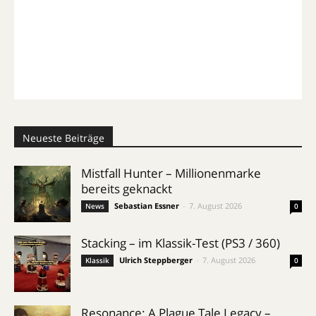
Neueste Beiträge
Mistfall Hunter – Millionenmarke
bereits geknackt
Sebastian Essner
-
7. August 2026
News
0
Stacking – im Klassik-Test (PS3 / 360)
Ulrich Steppberger
-
7. August 2026
Klassik
0
Resonance: A Plague Tale Legacy –