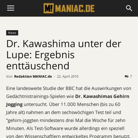
News
Dr. Kawashima unter der
Lupe: Ergebnis
enttäuschend
Von
Redaktion MANIAC.de
-
22. April 2010
7
Eine landesweite Studie der BBC hat die Auswirkungen von
Gedächtnistrainings-Spielen wie
Dr. Kawashimas Gehirn
Jogging
untersucht. Über 11.000 Menschen (bis zu 60
Jahre alt) nahmen an dem sechswöchigen Test teil und
“gehirn-joggten mindestens drei Mal die Woche für zehn
Minuten. Als Test-Software wurde allerdings ein speziell
von den Wissenschaftlern entwickeltes Programm benutzt,