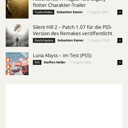
flotter Charakter-Trailer
Sebastian Essner
-
7. August 2026
Trailer/Video
0
Silent Hill 2 – Patch 1.07 für die PS5-
Version des Remakes veröffentlicht
Sebastian Essner
-
7. August 2026
Patch/Update
0
Luna Abyss – im Test (PS5)
Steffen Heller
-
7. August 2026
PS5
0