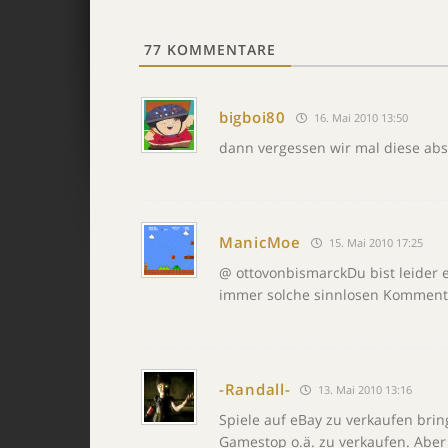
77
KOMMENTARE
bigboi80
16. Mai 2010 13:50
dann vergessen wir mal diese abs
ManicMoe
15. Mai 2010 17:25
@ ottovonbismarckDu bist leider 
immer solche sinnlosen Kommenta
-Randall-
13. Mai 2010 13:16
Spiele auf eBay zu verkaufen bring
Gamestop o.ä. zu verkaufen. Aber e