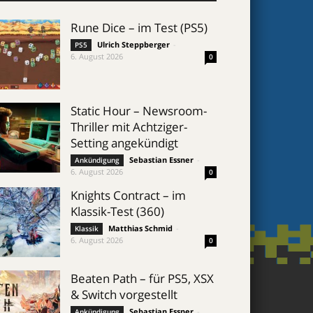
Rune Dice – im Test (PS5)
Ulrich Steppberger
-
PS5
6. August 2026
0
Static Hour – Newsroom-
Thriller mit Achtziger-
Setting angekündigt
Sebastian Essner
-
Ankündigung
6. August 2026
0
Knights Contract – im
Klassik-Test (360)
Matthias Schmid
-
Klassik
6. August 2026
0
Beaten Path – für PS5, XSX
& Switch vorgestellt
Sebastian Essner
-
Ankündigung