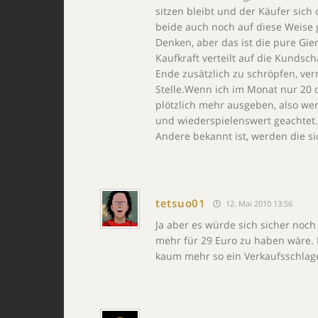
sitzen bleibt und der Käufer sich d
beide auch noch auf diese Weise 
Denken, aber das ist die pure Gie
Kaufkraft verteilt auf die Kundsc
Ende zusätzlich zu schröpfen, ver
Stelle.Wenn ich im Monat nur 20 o
plötzlich mehr ausgeben, also we
und wiederspielenswert geachtet.D
Andere bekannt ist, werden die s
tetsuo01
12. Mai 2010 13:56
Ja aber es würde sich sicher noc
mehr für 29 Euro zu haben wäre. E
kaum mehr so ein Verkaufsschlag