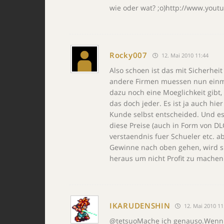
wie oder wat? ;o)http://www.you
Rocky007
12. Mai 2010 11:44
Also schoen ist das mit Sicherhei
andere Firmen muessen nun einma
dazu noch eine Moeglichkeit gibt
das doch jeder. Es ist ja auch hi
Kunde selbst entscheided. Und es 
diese Preise (auch in Form von DL
verstaendnis fuer Schueler etc. a
Gewinne nach oben gehen, wird si
heraus um nicht Profit zu machen.
IKARUDENSHIN
12. Mai 2010 11
@tetsuoMache ich genauso.Wenn i