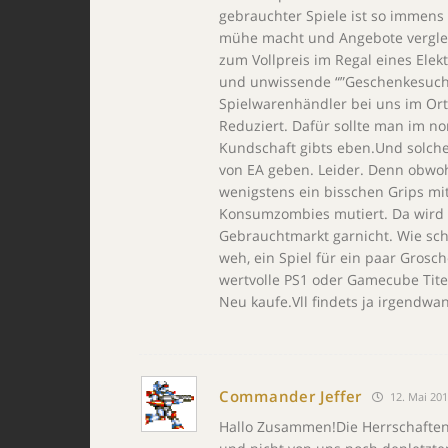
gebrauchter Spiele ist so immen
mühe macht und Angebote vergleic
zum Vollpreis im Regal eines Elek
und unwissende “”Geschenkesuch
Spielwarenhändler bei uns im Ort
Reduziert. Dafür sollte man im no
Kundschaft gibts eben.Und solche
von EA geben. Leider. Denn obwoh
wenigstens ein bisschen Grips mit
Konsumzombies mutiert. Da wird m
Gebrauchtmarkt garnicht. Wie sc
weh, ein Spiel für ein paar Gros
wertvolle PS1 oder Gamecube Titel
Neu kaufe.Vll findets ja irgend
Commander Jeffer
12. Mai 201
Hallo Zusammen!Die Herrschaften