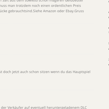
en Saft aus dem sowieso schon mageren Geldbeutel
muss man trotzdem noch einen ordentlichen Preis
tücke gebrauchtsind.Siehe Amazon oder Ebay.Gruss
t doch jetzt auch schon sitzen wenn du das Hauptspiel
as der Verkäufer auf eventuell heruntergeladenem DLC