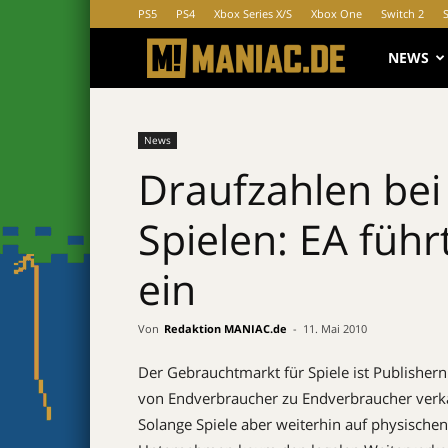
PS5
PS4
Xbox Series X/S
Xbox One
Switch 2
MANIAC.d
NEWS
News
Draufzahlen bei
Spielen: EA führ
ein
Von
Redaktion MANIAC.de
-
11. Mai 2010
Der Gebrauchtmarkt für Spiele ist Publishern
von Endverbraucher zu Endverbraucher verkau
Solange Spiele aber weiterhin auf physische