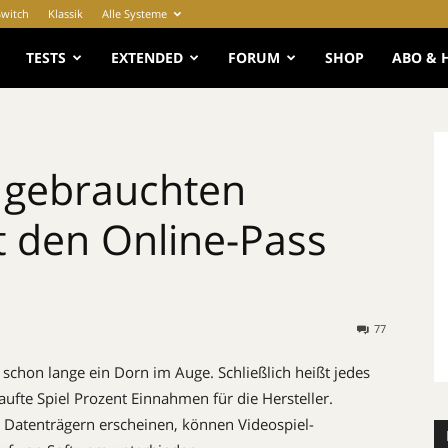
Switch
Klassik
Alle Systeme
e
TESTS
EXTENDED
FORUM
SHOP
ABO & 
 gebrauchten
t den Online-Pass
77
 schon lange ein Dorn im Auge. Schließlich heißt jedes
fte Spiel Prozent Einnahmen für die Hersteller.
n Datenträgern erscheinen, können Videospiel-