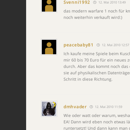
Svenni1992
12. Mai 2010 13:49
das modern warfare 1 noch für knap
noch weiterhin verkauft wird:)
peacebaby81
12. Mai 2010 12:57
Ich kaufe meine Spiele beim Kusc
mir 60 bis 70 Euro für ein neues z
durch. Aber das kommt noch das e
sie auf physikalischen Datenträger
Schritt in diese Richtung.
dmhvader
12. Mai 2010 11:59
Wie oder watt oder warum, weshal
EA! Dann wird eben noch etwas l
runtersetzt! Und dann kann man d