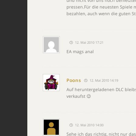
und nicht von uns noch denletzt
pressen.Für die neuesten Spiele 
bezahlen, auch wenn die guten S
12. Mai 2010 17:21
EA mags anal
Poons
12. Mai 2010 14:19
Auf heruntergeladenen DLC bleibs
verkaufst 😉
12. Mai 2010 14:00
Sehe ich das richtig, nicht nur d