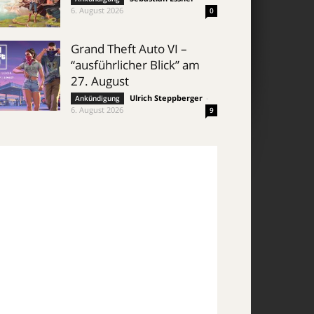
6. August 2026
0
Grand Theft Auto VI –
“ausführlicher Blick” am
27. August
Ulrich Steppberger
-
Ankündigung
6. August 2026
9