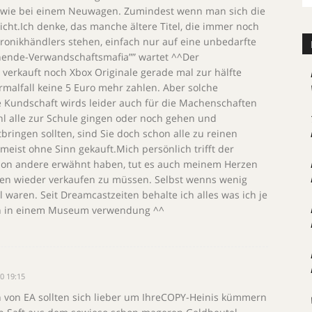
s wie bei einem Neuwagen. Zumindest wenn man sich die
ht.Ich denke, das manche ältere Titel, die immer noch
tronikhändlers stehen, einfach nur auf eine unbedarfte
ende-Verwandschaftsmafia”” wartet ^^Der
 verkauft noch Xbox Originale gerade mal zur hälfte
rmalfall keine 5 Euro mehr zahlen. Aber solche
 Kundschaft wirds leider auch für die Machenschaften
l alle zur Schule gingen oder noch gehen und
bringen sollten, sind Sie doch schon alle zu reinen
eist ohne Sinn gekauft.Mich persönlich trifft der
hon andere erwähnt haben, tut es auch meinem Herzen
chen wieder verkaufen zu müssen. Selbst wenns wenig
 waren. Seit Dreamcastzeiten behalte ich alles was ich je
wan in einem Museum verwendung ^^
0 19:15
 von EA sollten sich lieber um IhreCOPY-Heinis kümmern