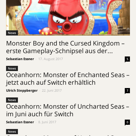
News
Monster Boy and the Cursed Kingdom –
erste Gameplay-Schnipsel aus der...
Sebastian Essner
-
17. August 2017
5
News
Oceanhorn: Monster of Enchanted Seas –
jetzt auch auf Switch erhältlich
Ulrich Steppberger
-
22. Juni 2017
7
News
Oceanhorn: Monster of Uncharted Seas –
im Juni auch für Switch
Sebastian Essner
-
8. Juni 2017
0
News