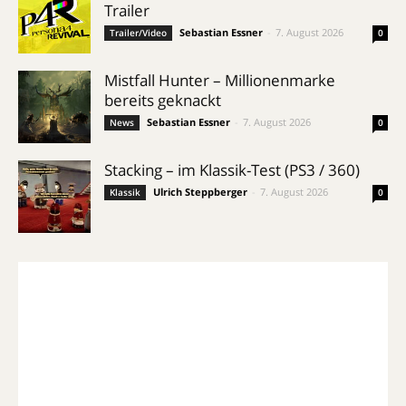
Trailer
Sebastian Essner
-
7. August 2026
Trailer/Video
0
Mistfall Hunter – Millionenmarke
bereits geknackt
Sebastian Essner
-
7. August 2026
News
0
Stacking – im Klassik-Test (PS3 / 360)
Ulrich Steppberger
-
7. August 2026
Klassik
0