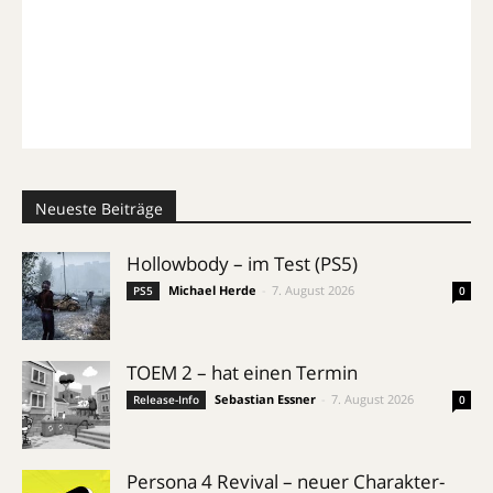
Neueste Beiträge
Hollowbody – im Test (PS5)
Michael Herde
-
7. August 2026
PS5
0
TOEM 2 – hat einen Termin
Sebastian Essner
-
7. August 2026
Release-Info
0
Persona 4 Revival – neuer Charakter-