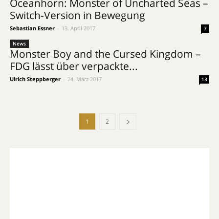
Oceanhorn: Monster of Uncharted Seas –
Switch-Version in Bewegung
Sebastian Essner
-
13. April 2017
7
News
Monster Boy and the Cursed Kingdom –
FDG lässt über verpackte...
Ulrich Steppberger
-
24. März 2017
13
1
2