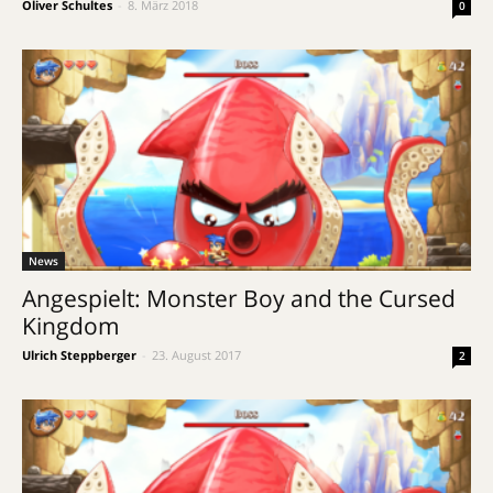
Oliver Schultes
-
8. März 2018
0
News
Angespielt: Monster Boy and the Cursed
Kingdom
Ulrich Steppberger
-
23. August 2017
2