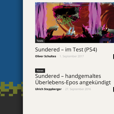
Tests
Sundered – im Test (PS4)
Oliver Schultes
-
1. September 2017
News
Sundered – handgemaltes
Überlebens-Epos angekündigt
Ulrich Steppberger
-
27. September 2016