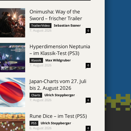
Onimusha: Way of the
Sword – frischer Trailer
Sebastian Essner
-
Trailer/Video
7. August 2026
0
Hyperdimension Neptunia
– im Klassik-Test (PS3)
Max Wildgruber
-
Klassik
7. August 2026
0
Japan-Charts vom 27. Juli
bis 2. August 2026
Ulrich Steppberger
-
Charts
7. August 2026
0
Rune Dice – im Test (PS5)
Ulrich Steppberger
-
PS5
6. August 2026
0