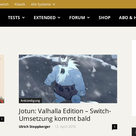
Switch
Klassik
Alle Systeme
e
TESTS
EXTENDED
FORUM
SHOP
ABO & 
Ankündigung
Jotun: Valhalla Edition – Switch-
Umsetzung kommt bald
1
Ulrich Steppberger
-
13. April 2018
1