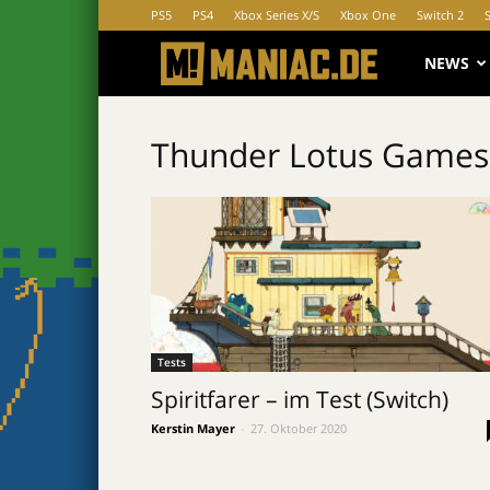
PS5
PS4
Xbox Series X/S
Xbox One
Switch 2
MANIAC.d
NEWS
Thunder Lotus Games
Tests
Spiritfarer – im Test (Switch)
Kerstin Mayer
-
27. Oktober 2020