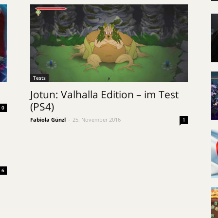
Tests
Jotun: Valhalla Edition – im Test
(PS4)
0
Fabiola Günzl
-
25. November 2016
1
6