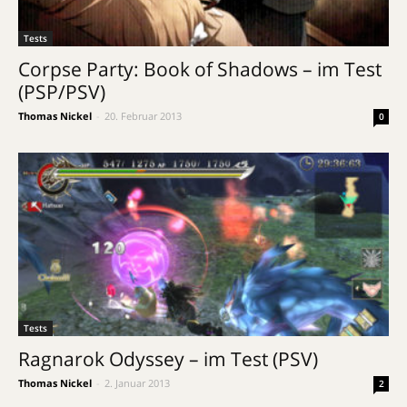
Tests
Corpse Party: Book of Shadows – im Test
(PSP/PSV)
Thomas Nickel
-
20. Februar 2013
0
Tests
Ragnarok Odyssey – im Test (PSV)
Thomas Nickel
-
2. Januar 2013
2