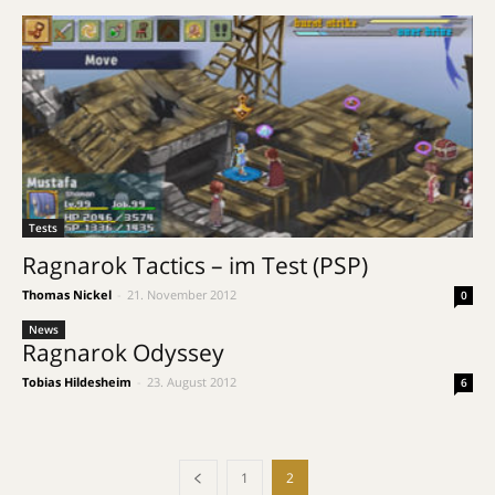
Tests
Ragnarok Tactics – im Test (PSP)
Thomas Nickel
-
21. November 2012
0
News
Ragnarok Odyssey
Tobias Hildesheim
-
23. August 2012
6
1
2