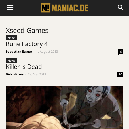
Xseed Games
News
Rune Factory 4
Sebastian Essner
-
1. August 2013
6
News
Killer is Dead
Dirk Harms
-
13. Mai 2013
10