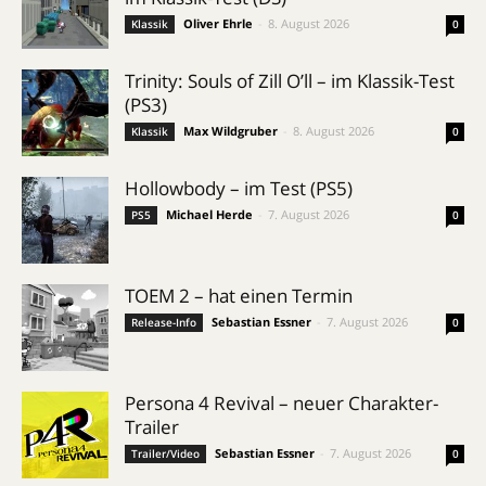
Oliver Ehrle
-
8. August 2026
Klassik
0
Trinity: Souls of Zill O’ll – im Klassik-Test
(PS3)
Max Wildgruber
-
8. August 2026
Klassik
0
Hollowbody – im Test (PS5)
Michael Herde
-
7. August 2026
PS5
0
TOEM 2 – hat einen Termin
Sebastian Essner
-
7. August 2026
Release-Info
0
Persona 4 Revival – neuer Charakter-
Trailer
Sebastian Essner
-
7. August 2026
Trailer/Video
0