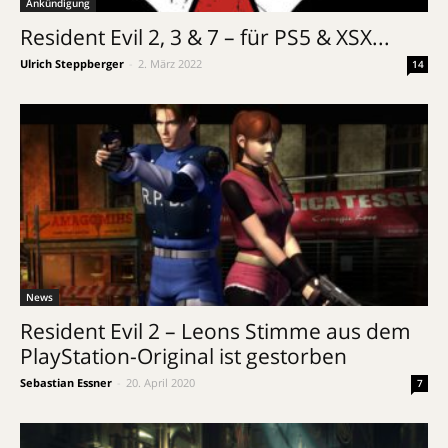
Ankündigung
Resident Evil 2, 3 & 7 – für PS5 & XSX...
Ulrich Steppberger
-
2. März 2022
14
News
Resident Evil 2 – Leons Stimme aus dem
PlayStation-Original ist gestorben
Sebastian Essner
-
20. April 2020
7