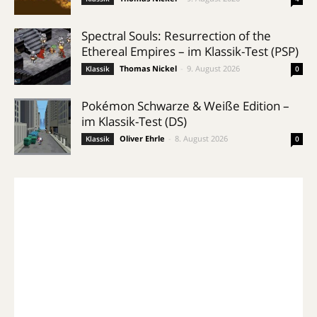
Spectral Souls: Resurrection of the
Ethereal Empires – im Klassik-Test (PSP)
Thomas Nickel
-
9. August 2026
Klassik
0
Pokémon Schwarze & Weiße Edition –
im Klassik-Test (DS)
Oliver Ehrle
-
8. August 2026
Klassik
0