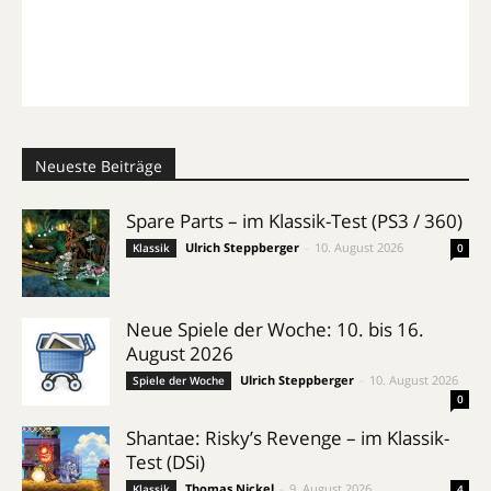
Neueste Beiträge
Spare Parts – im Klassik-Test (PS3 / 360)
Ulrich Steppberger
-
10. August 2026
Klassik
0
Neue Spiele der Woche: 10. bis 16.
August 2026
Ulrich Steppberger
-
10. August 2026
Spiele der Woche
0
Shantae: Risky’s Revenge – im Klassik-
Test (DSi)
Thomas Nickel
-
9. August 2026
Klassik
4