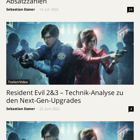
Absatzzahlen
Sebastian Essner
-
14. Juli 2022
24
Trailer/Video
Resident Evil 2&3 – Technik-Analyse zu
den Next-Gen-Upgrades
Sebastian Essner
-
22. Juni 2022
4