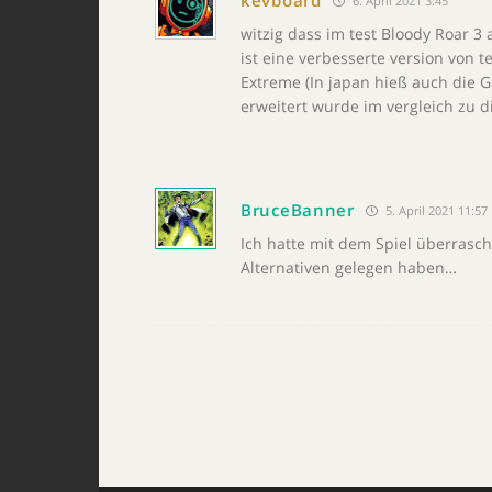
kevboard
6. April 2021 3:45
witzig dass im test Bloody Roar 3 
ist eine verbesserte version von t
Extreme (In japan hieß auch die
erweitert wurde im vergleich zu d
BruceBanner
5. April 2021 11:57
Ich hatte mit dem Spiel überrasc
Alternativen gelegen haben…