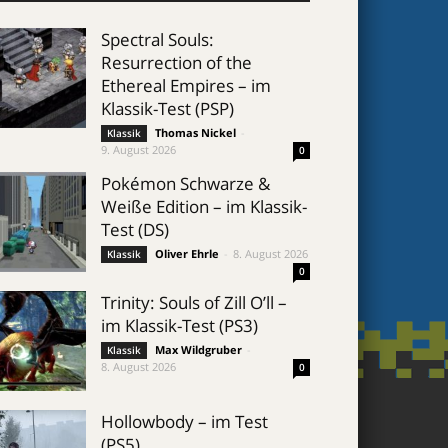
Spectral Souls:
Resurrection of the
Ethereal Empires – im
Klassik-Test (PSP)
Thomas Nickel
-
Klassik
9. August 2026
0
Pokémon Schwarze &
Weiße Edition – im Klassik-
Test (DS)
Oliver Ehrle
-
8. August 2026
Klassik
0
Trinity: Souls of Zill O’ll –
im Klassik-Test (PS3)
Max Wildgruber
-
Klassik
8. August 2026
0
Hollowbody – im Test
(PS5)