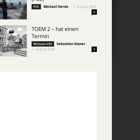
Michael Herde
-
7. August 2026
PS5
0
TOEM 2 – hat einen
Termin
Sebastian Essner
-
Release-Info
7. August 2026
0