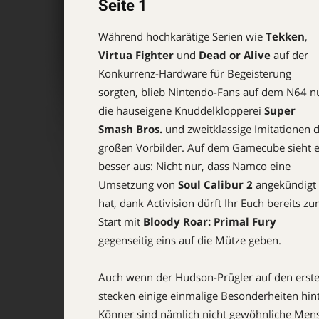
Seite 1
Während hochkarätige Se­rien wie
Tekken
,
Virtua Fighter
und
Dead or Alive
auf der
Konkurrenz-Hardware für Begeisterung
sorgten, blieb Nintendo-Fans auf dem N64 n
die hauseigene Knuddelklopperei
Super
Smash Bros.
und zweitklassige Imitati­o­nen 
großen Vorbilder. Auf dem Game­cube sieht 
besser aus: Nicht nur, dass Namco eine
Umsetzung von
Soul Calibur 2
angekündigt
hat, dank Activision dürft Ihr Euch bereits z
Start mit
Bloody Roar: Primal Fury
gegenseitig eins auf die Mütze geben.
Auch wenn der Hudson-Prügler auf den erste
stecken einige einmalige Besonderheiten hin
Könner sind nämlich nicht gewöhnliche Mensc