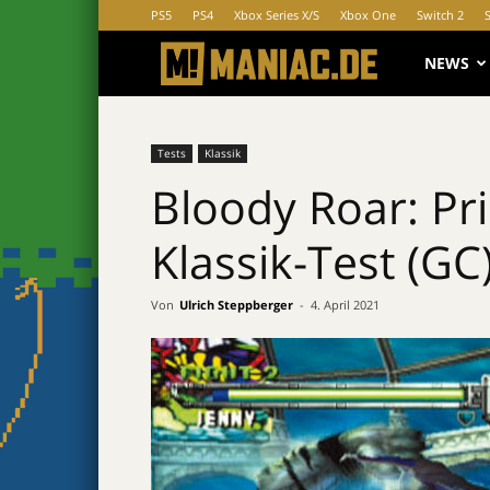
PS5
PS4
Xbox Series X/S
Xbox One
Switch 2
MANIAC.d
NEWS
Tests
Klassik
Bloody Roar: Pr
Klassik-Test (GC
Von
Ulrich Steppberger
-
4. April 2021