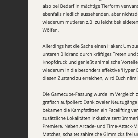
also bei Be­darf in mächtige Tierform verwa
ebenfalls niedlich aussehenden, aber nichtsd
wiederum mutieren z.B. zu leicht bekleidete
Wölfen.
Allerdings hat die Sache einen Haken: Um zu
unteren Bildrand durch kräftiges Treten und S
Knopf­druck und genießt animalische Vorteile
wiederum in die besonders effektive ‘Hyper 
diesen Zustand zu erreichen, wird Euch näm
Die Gamecube-Fassung wurde im Vergleich 
grafisch aufpoliert: Dank zweier Neuzugänge
bekamen die Kampfstätten ein Facelifting ver
zusätzliche Lokalitäten inklusive zertrümm
Premiere. Neben Arcade- und Time-Attack-Mo
Matches, schal­tet zahlreiche Gimmicks frei