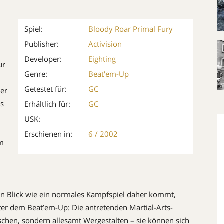
Spiel:
Bloody Roar Primal Fury
Publisher:
Activision
Developer:
Eighting
ur
Genre:
Beat'em-Up
Getestet für:
GC
der
es
Erhältlich für:
GC
USK:
Erschienen in:
6 / 2002
um
n Blick wie ein normales Kampf­spiel daher kommt,
ter dem Beat’em-Up: Die antretenden Martial-Arts-
hen, sondern allesamt Wer­gestalten – sie können sich