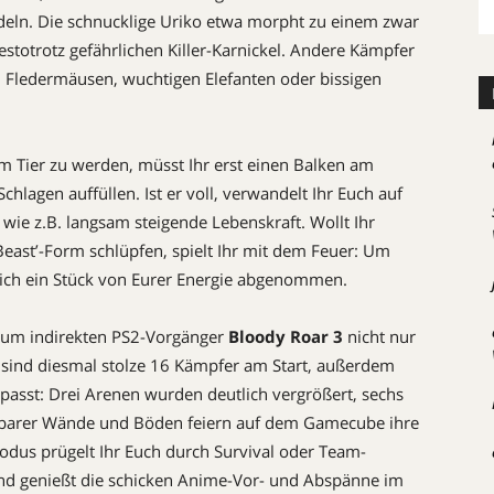
ndeln. Die schnucklige Uriko etwa morpht zu einem zwar
estotrotz gefährlichen Killer-Karnickel. Andere Kämpfer
n Fledermäusen, wuchtigen Elefanten oder bissigen
m Tier zu werden, müsst Ihr erst einen Balken am
chlagen auffüllen. Ist er voll, verwandelt Ihr Euch auf
 wie z.B. langsam steigende Lebenskraft. Wollt Ihr
Beast’-Form schlüpfen, spielt Ihr mit dem Feuer: Um
lich ein Stück von Eurer Energie abgenommen.
zum indirekten PS2-Vorgänger
Bloody Roar 3
nicht nur
 sind diesmal stolze 16 Kämpfer am Start, außerdem
passt: Drei Arenen wurden deutlich vergrößert, sechs
erbarer Wände und Böden feiern auf dem Gamecube ihre
dus prügelt Ihr Euch durch Survival oder Team-
 und genießt die schicken Anime-Vor- und Abspänne im