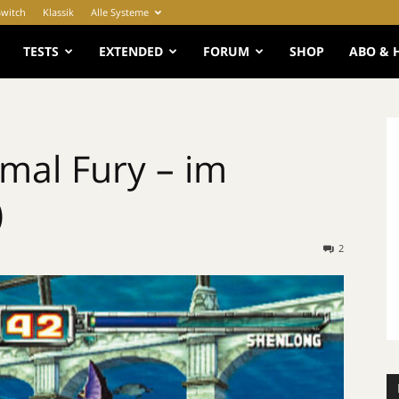
Switch
Klassik
Alle Systeme
e
TESTS
EXTENDED
FORUM
SHOP
ABO & 
imal Fury – im
)
2