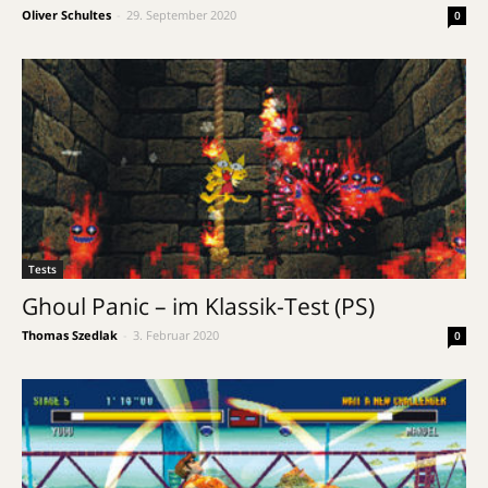
Oliver Schultes
-
29. September 2020
0
Tests
Ghoul Panic – im Klassik-Test (PS)
Thomas Szedlak
-
3. Februar 2020
0