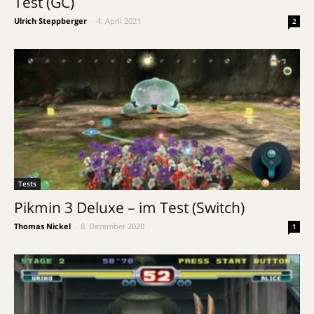
Test (GC)
Ulrich Steppberger
-
4. April 2021
2
Tests
Pikmin 3 Deluxe – im Test (Switch)
Thomas Nickel
-
8. Dezember 2020
1