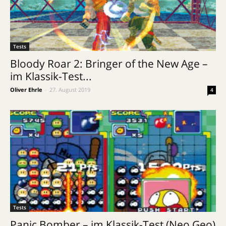
Tests
Bloody Roar 2: Bringer of the New Age –
im Klassik-Test...
Oliver Ehrle
-
27. August 2019
4
Tests
Panic Bomber – im Klassik-Test (Neo Geo)