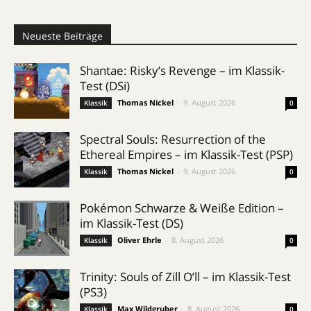
Neueste Beiträge
Shantae: Risky’s Revenge – im Klassik-
Test (DSi)
Thomas Nickel
-
9. August 2026
Klassik
0
Spectral Souls: Resurrection of the
Ethereal Empires – im Klassik-Test (PSP)
Thomas Nickel
-
9. August 2026
Klassik
0
Pokémon Schwarze & Weiße Edition –
im Klassik-Test (DS)
Oliver Ehrle
-
8. August 2026
Klassik
0
Trinity: Souls of Zill O’ll – im Klassik-Test
(PS3)
Max Wildgruber
-
8. August 2026
Klassik
0