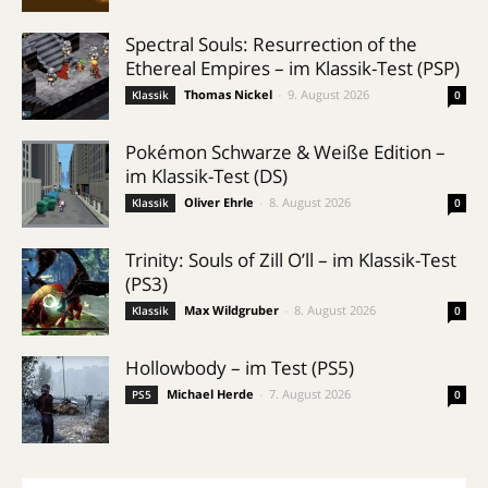
Spectral Souls: Resurrection of the
Ethereal Empires – im Klassik-Test (PSP)
Thomas Nickel
-
9. August 2026
Klassik
0
Pokémon Schwarze & Weiße Edition –
im Klassik-Test (DS)
Oliver Ehrle
-
8. August 2026
Klassik
0
Trinity: Souls of Zill O’ll – im Klassik-Test
(PS3)
Max Wildgruber
-
8. August 2026
Klassik
0
Hollowbody – im Test (PS5)
Michael Herde
-
7. August 2026
PS5
0