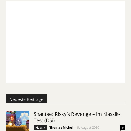
Neueste Beiträge
Shantae: Risky’s Revenge – im Klassik-
Test (DSi)
Thomas Nickel
-
9. August 2026
Klassik
0