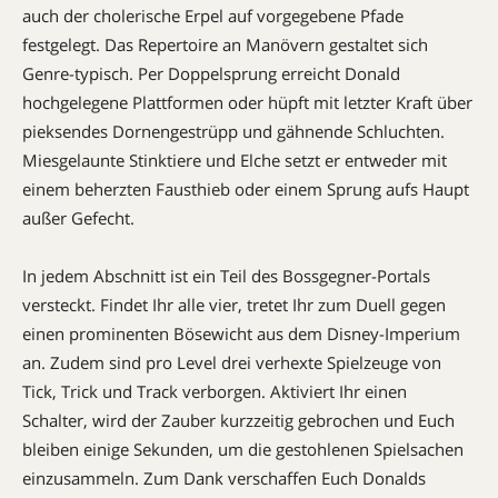
auch der cholerische Erpel auf vorgegebene Pfade
festgelegt. Das Reper­toire an Ma­növern gestaltet sich
Genre-typisch. Per Doppel­sprung erreicht Donald
hochgelegene Plattformen oder hüpft mit letzter Kraft über
pieksendes Dornen­gestrüpp und gähnende Schluchten.
Miesgelaunte Stinktiere und Elche setzt er entweder mit
einem beherzten Fausthieb oder einem Sprung aufs Haupt
außer Gefecht.
In jedem Abschnitt ist ein Teil des Boss­geg­ner-Portals
versteckt. Findet Ihr alle vier, tretet Ihr zum Duell gegen
einen prominenten Bösewicht aus dem Disney-Impe­rium
an. Zudem sind pro Level drei verhexte Spielzeuge von
Tick, Trick und Track verborgen. Aktiviert Ihr einen
Schalter, wird der Zauber kurzzeitig gebrochen und Euch
bleiben einige Sekun­den, um die gestohlenen Spielsachen
einzusammeln. Zum Dank verschaffen Euch Do­nalds