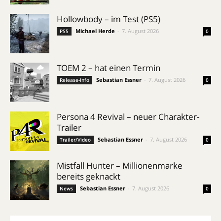
Hollowbody – im Test (PS5)
Michael Herde
-
7. August 2026
PS5
0
TOEM 2 – hat einen Termin
Sebastian Essner
-
7. August 2026
Release-Info
0
Persona 4 Revival – neuer Charakter-
Trailer
Sebastian Essner
-
7. August 2026
Trailer/Video
0
Mistfall Hunter – Millionenmarke
bereits geknackt
Sebastian Essner
-
7. August 2026
News
0