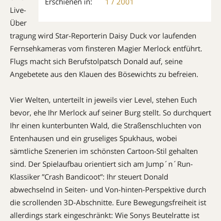
Erschienen in:
1 / 2001
Live-
Über
tragung wird Star-Repor­terin Daisy Duck vor laufenden
Fernsehkameras vom finsteren Magier Merlock entführt.
Flugs macht sich Berufs­tol­patsch Donald auf, seine
Angebetete aus den Klauen des Bösewichts zu befreien.
Vier Welten, unterteilt in jeweils vier Level, stehen Euch
bevor, ehe Ihr Mer­lock auf seiner Burg stellt. So durchquert
Ihr einen kunterbunten Wald, die Stra­ßenschluchten von
Entenhausen und ein gruseliges Spukhaus, wobei
sämtliche Szene­rien im schönsten Cartoon-Stil gehalten
sind. Der Spielaufbau orientiert sich am Jump´n´Run-
Klassiker ”Crash Bandi­coot”: Ihr steuert Donald
abwechselnd in Seiten- und Von-hinten-Perspektive durch
die scrollenden 3D-Abschnitte. Eure Be­we­gungs­freiheit ist
allerdings stark eingeschränkt: Wie Sonys Beutelratte ist