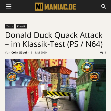
Tests
Klassik
Donald Duck Quack Attack
– im Klassik-Test (PS / N64)
Von
Colin Gäbel
-
31. Mai 2020
1