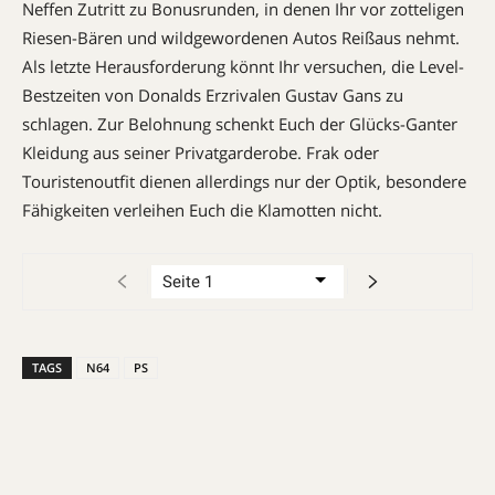
Neffen Zu­tritt zu Bonus­runden, in denen Ihr vor zotteligen
Rie­sen-Bären und wildgewordenen Autos Reißaus nehmt.
Als letzte He­raus­for­de­rung könnt Ihr versuchen, die Le­vel-
Best­zeiten von Donalds Erzrivalen Gus­tav Gans zu
schlagen. Zur Beloh­nung schenkt Euch der Glücks-Ganter
Kleid­ung aus seiner Privat­garderobe. Frak oder
Touristenoutfit dienen allerdings nur der Optik, besondere
Fäh­ig­keiten verleihen Euch die Klamotten nicht.
TAGS
N64
PS