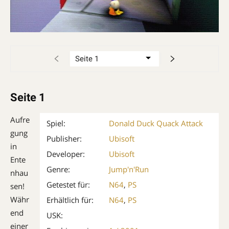
Seite 1
Aufre
Spiel:
Donald Duck Quack Attack
gung
Publisher:
Ubisoft
in
Developer:
Ubisoft
Ente
Genre:
Jump'n'Run
nhau
Getestet für:
N64
,
PS
sen!
Währ
Erhältlich für:
N64
,
PS
end
USK:
einer