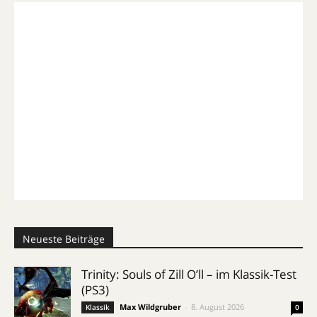
Neueste Beiträge
Trinity: Souls of Zill O’ll – im Klassik-Test
(PS3)
Max Wildgruber
-
8. August 2026
Klassik
0