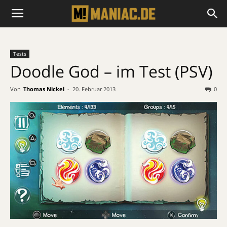
Tests
Doodle God – im Test (PSV)
Von
Thomas Nickel
-
20. Februar 2013
0