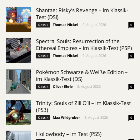
Shantae: Risky’s Revenge – im Klassik-
Test (DSi)
Thomas Nickel
-
9. August 2026
Klassik
0
Spectral Souls: Resurrection of the
Ethereal Empires – im Klassik-Test (PSP)
Thomas Nickel
-
9. August 2026
Klassik
0
Pokémon Schwarze & Weiße Edition –
im Klassik-Test (DS)
Oliver Ehrle
-
8. August 2026
Klassik
0
Trinity: Souls of Zill O’ll – im Klassik-Test
(PS3)
Max Wildgruber
-
8. August 2026
Klassik
0
Hollowbody – im Test (PS5)