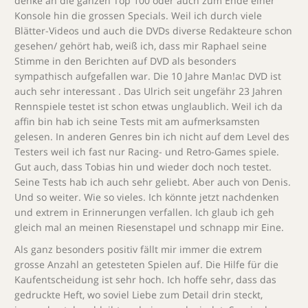
denke an die ganzen Top 100 oder auch zum Ende einer
Konsole hin die grossen Specials. Weil ich durch viele
Blätter-Videos und auch die DVDs diverse Redakteure schon
gesehen/ gehört hab, weiß ich, dass mir Raphael seine
Stimme in den Berichten auf DVD als besonders
sympathisch aufgefallen war. Die 10 Jahre Man!ac DVD ist
auch sehr interessant . Das Ulrich seit ungefähr 23 Jahren
Rennspiele testet ist schon etwas unglaublich. Weil ich da
affin bin hab ich seine Tests mit am aufmerksamsten
gelesen. In anderen Genres bin ich nicht auf dem Level des
Testers weil ich fast nur Racing- und Retro-Games spiele.
Gut auch, dass Tobias hin und wieder doch noch testet.
Seine Tests hab ich auch sehr geliebt. Aber auch von Denis.
Und so weiter. Wie so vieles. Ich könnte jetzt nachdenken
und extrem in Erinnerungen verfallen. Ich glaub ich geh
gleich mal an meinen Riesenstapel und schnapp mir Eine.
Als ganz besonders positiv fällt mir immer die extrem
grosse Anzahl an getesteten Spielen auf. Die Hilfe für die
Kaufentscheidung ist sehr hoch. Ich hoffe sehr, dass das
gedruckte Heft, wo soviel Liebe zum Detail drin steckt,