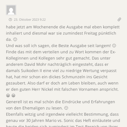
23. Oktober 2023 9:22
habe jetzt am Wochenende die Ausgabe mal eben komplett
inhaliert und diesmal war sie zumindest Freitag pünktlich
da. 🙂
Und was soll ich sagen, die Beste Ausgabe seit langem! 🙂
Finde das mit dem verteilen und zu Wort kommen der Ex-
Kolleginnen und Kollegen sehr gut gemacht. Das unter
anderem David Mohr nachträglich eingesteht, dass er
damals Suikoden II eine viel zu niedrige Wertung verpasst
hat, hat mir schon ein dickes Schmunzeln ins Gesicht
gezaubert. Also darf er doch am Leben bleiben, auch wenn
er den guten Herr Nickel mit falschen Vornamen anspricht.
😀 😀
Generell ist es mal schön die Eindrücke und Erfahrungen
von den Ehemaligen zu lesen. 🙂
Ebenfalls witzig und irgendwie vielleicht Bestimmung, dass
genau vor 30 Jahren Mario vs. Sonic das Heft einläutete und
heute die beiden sich zumindest im Test-Bereich von ihrer