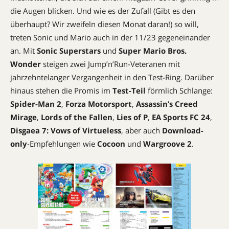
die Augen blicken. Und wie es der Zufall (Gibt es den
überhaupt? Wir zweifeln diesen Monat daran!) so will,
treten Sonic und Mario auch in der 11/23 gegeneinander
an. Mit
Sonic Superstars
und
Super Mario Bros.
Wonder
steigen zwei Jump’n’Run-Veteranen mit
jahrzehntelanger Vergangenheit in den Test-Ring. Darüber
hinaus stehen die Promis im
Test-Teil
förmlich Schlange:
Spider-Man 2
,
Forza Motorsport
,
Assassin’s Creed
Mirage
,
Lords of the Fallen
,
Lies of P
,
EA Sports FC 24
,
Disgaea 7: Vows of Virtueless
, aber auch
Download-
only
-Empfehlungen wie
Cocoon
und
Wargroove 2
.