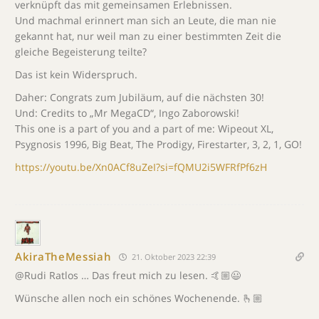
verknüpft das mit gemeinsamen Erlebnissen.
Und machmal erinnert man sich an Leute, die man nie
gekannt hat, nur weil man zu einer bestimmten Zeit die
gleiche Begeisterung teilte?
Das ist kein Widerspruch.
Daher: Congrats zum Jubiläum, auf die nächsten 30!
Und: Credits to „Mr MegaCD“, Ingo Zaborowski!
This one is a part of you and a part of me: Wipeout XL,
Psygnosis 1996, Big Beat, The Prodigy, Firestarter, 3, 2, 1, GO!
https://youtu.be/Xn0ACf8uZeI?si=fQMU2i5WFRfPf6zH
AkiraTheMessiah
21. Oktober 2023 22:39
@Rudi Ratlos … Das freut mich zu lesen. 🤙🏼😃
Wünsche allen noch ein schönes Wochenende. 🫰🏼