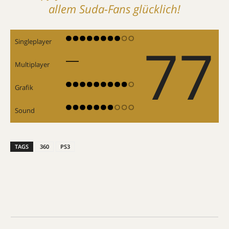
allem Suda-Fans glücklich!
77
Singleplayer
Multiplayer
Grafik
Sound
TAGS
360
PS3