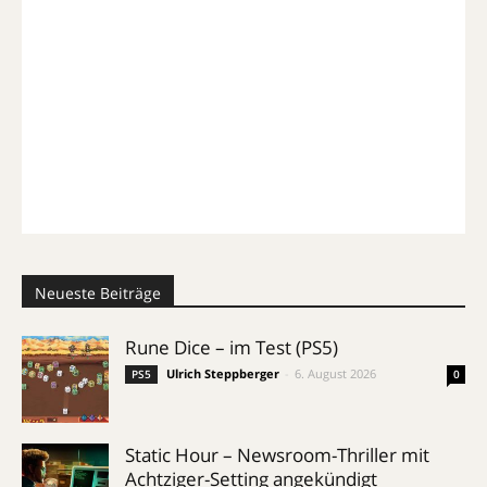
Neueste Beiträge
Rune Dice – im Test (PS5)
Ulrich Steppberger
-
6. August 2026
PS5
0
Static Hour – Newsroom-Thriller mit
Achtziger-Setting angekündigt