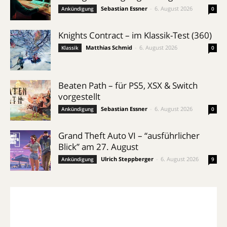
Sebastian Essner
-
6. August 2026
Ankündigung
0
Knights Contract – im Klassik-Test (360)
Matthias Schmid
-
6. August 2026
Klassik
0
Beaten Path – für PS5, XSX & Switch
vorgestellt
Sebastian Essner
-
6. August 2026
Ankündigung
0
Grand Theft Auto VI – “ausführlicher
Blick” am 27. August
Ulrich Steppberger
-
6. August 2026
Ankündigung
9