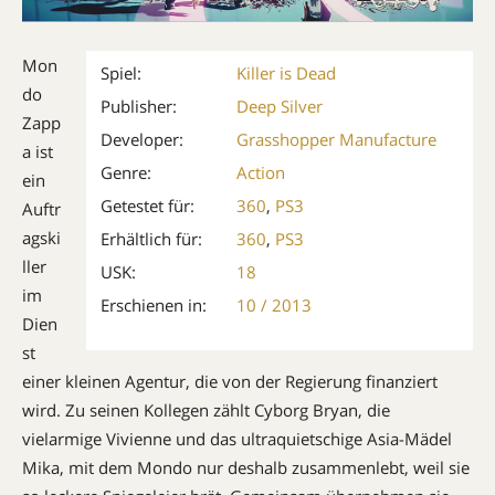
Mon
Spiel:
Killer is Dead
do
Publisher:
Deep Silver
Zapp
Developer:
Grasshopper Manufacture
a ist
Genre:
Action
ein
Getestet für:
360
,
PS3
Auftr
agski
Erhältlich für:
360
,
PS3
ller
USK:
18
im
Erschienen in:
10 / 2013
Dien
st
einer kleinen Agentur, die von der Regierung finanziert
wird. Zu seinen Kollegen zählt Cyborg Bryan, die
vielarmige Vivienne und das ultraquietschige Asia-Mädel
Mika, mit dem Mondo nur deshalb zusammenlebt, weil sie