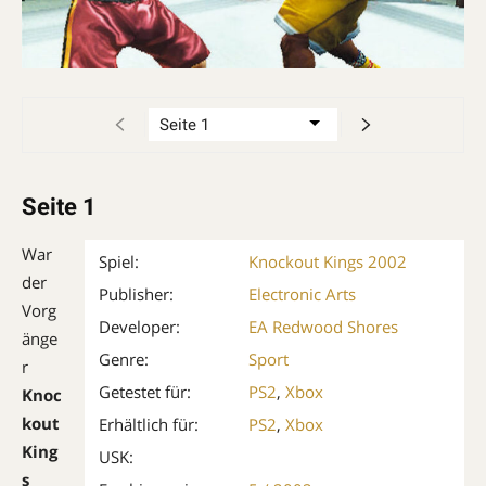
Seite 1
War
Spiel:
Knockout Kings 2002
der
Publisher:
Electronic Arts
Vorg
Developer:
EA Redwood Shores
änge
Genre:
Sport
r
Getestet für:
PS2
,
Xbox
Knoc
k­out
Erhältlich für:
PS2
,
Xbox
King
USK:
s