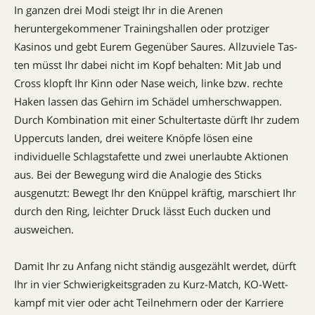
In ganzen drei Modi steigt Ihr in die Are­nen
heruntergekommener Trainings­hal­len oder protziger
Kasinos und gebt Eurem Gegenüber Saures. Allzuviele Tas­
ten müsst Ihr dabei nicht im Kopf behalten: Mit Jab und
Cross klopft Ihr Kinn oder Nase weich, linke bzw. rechte
Ha­ken lassen das Gehirn im Schädel umherschwappen.
Durch Kom­­bination mit einer Schultertaste dürft Ihr zudem
Uppercuts landen, drei weitere Knöpfe lösen eine
individuelle Schlag­stafette und zwei unerlaubte Aktionen
aus. Bei der Bewegung wird die Ana­logie des Sticks
ausgenutzt: Bewegt Ihr den Knüppel kräftig, marschiert Ihr
durch den Ring, leichter Druck lässt Euch ducken und
ausweichen.
Damit Ihr zu Anfang nicht ständig ausgezählt werdet, dürft
Ihr in vier Schwie­rig­keitsgraden zu Kurz-Match, KO-Wett­
kampf mit vier oder acht Teil­nehmern oder der Karriere