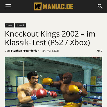
Tests
Klassik
Knockout Kings 2002 – im
Klassik-Test (PS2 / Xbox)
Von
Stephan Freundorfer
-
24. März 2021
0