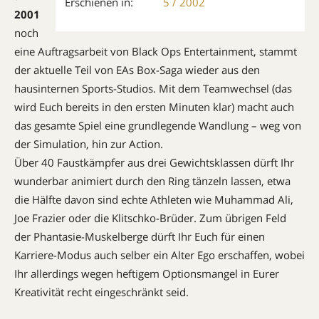
Erschienen in:
5 / 2002
2001
noch
eine Auftragsarbeit von Black Ops Entertainment, stammt
der aktuelle Teil von EAs Box-Saga wieder aus den
hausinternen Sports-Studios. Mit dem Teamwechsel (das
wird Euch bereits in den ers­ten Minuten klar) macht auch
das gesamte Spiel eine grundlegende Wand­lung – weg von
der Simulation, hin zur Action.
Über 40 Faustkämpfer aus drei Ge­wichts­klassen dürft Ihr
wunderbar animiert durch den Ring tänzeln lassen, etwa
die Hälfte davon sind echte Athleten wie Muhammad Ali,
Joe Frazier oder die Klitschko-Brüder. Zum übrigen Feld
der Phantasie-Muskelberge dürft Ihr Euch für einen
Karriere-Modus auch selber ein Alter Ego erschaffen, wobei
Ihr allerdings wegen heftigem Opti­onsmangel in Eurer
Kreativität recht eingeschränkt seid.