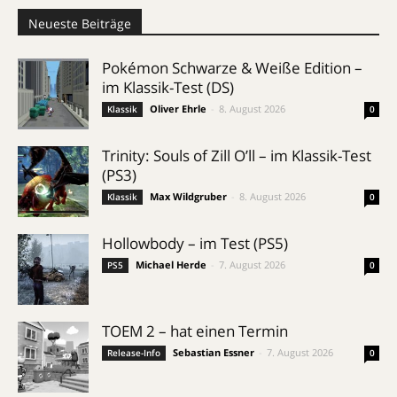
Neueste Beiträge
Pokémon Schwarze & Weiße Edition –
im Klassik-Test (DS)
Oliver Ehrle
-
8. August 2026
Klassik
0
Trinity: Souls of Zill O’ll – im Klassik-Test
(PS3)
Max Wildgruber
-
8. August 2026
Klassik
0
Hollowbody – im Test (PS5)
Michael Herde
-
7. August 2026
PS5
0
TOEM 2 – hat einen Termin
Sebastian Essner
-
7. August 2026
Release-Info
0