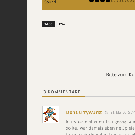
Sound
TAGS
PS4
Bitte zum K
3
KOMMENTARE
DonCurrywurst
21. Mai 2015 7:
Ich wüsste aber ehrlich gesagt au
sollte. War damals eben ne Spiele
funzen würde.Habe da ned so viel