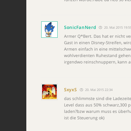
SonicFanNerd
20. Mai 2015 19:5
Armer Q*Bert. Das hat er nicht ve
Gast in einen Disney-Streifen, wi
Armen einfach in eine mittelschwe
wohlverdienten Ruhestand gehen.
irgendwo reinschnuppern, kann au
SxyxS
20. Mai 2015 22:34
das schlimmste sind die Ladezei
Level dass aus 50% schwarz,300 
laden?bzw warum muss es überha
ist die Steuerung ok)