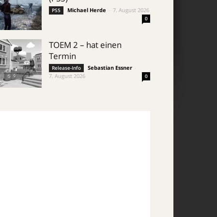
Michael Herde
-
7. August 2026
PS5
0
TOEM 2 – hat einen
Termin
Sebastian Essner
-
Release-Info
7. August 2026
0