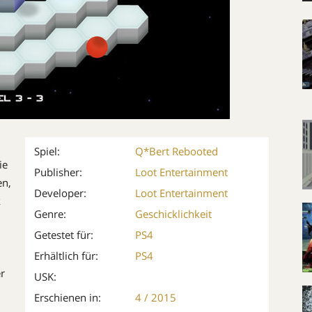
Spiel:
Q*Bert Rebooted
ie
Publisher:
Loot Entertainment
en,
Developer:
Loot Entertainment
k
Genre:
Geschicklichkeit
Getestet für:
PS4
Erhältlich für:
PS4
er
USK:
Erschienen in:
4 / 2015