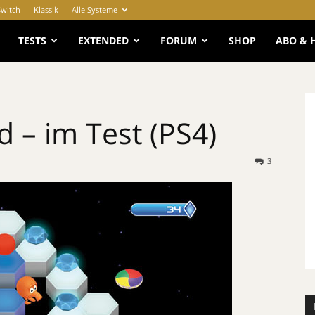
Switch
Klassik
Alle Systeme
e
TESTS
EXTENDED
FORUM
SHOP
ABO & 
 – im Test (PS4)
3