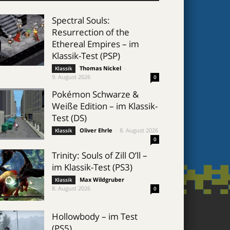
Spectral Souls:
Resurrection of the
Ethereal Empires – im
Klassik-Test (PSP)
Thomas Nickel
-
Klassik
9. August 2026
0
Pokémon Schwarze &
Weiße Edition – im Klassik-
Test (DS)
Oliver Ehrle
-
8. August 2026
Klassik
0
Trinity: Souls of Zill O’ll –
im Klassik-Test (PS3)
Max Wildgruber
-
Klassik
8. August 2026
0
Hollowbody – im Test
(PS5)