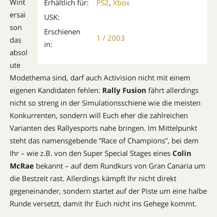
Wint
Erhältlich für:
PS2
,
Xbox
ersai
USK:
son
Erschienen
1 / 2003
das
in:
absol
ute
Modethema sind, darf auch Acti­vision nicht mit einem
eigenen Kandidaten fehlen:
Rally Fusion
fährt allerdings
nicht so streng in der Simulationsschiene wie die meisten
Konkurrenten, sondern will Euch eher die zahlreichen
Varianten des Rallye­sports nahe bringen. Im Mittelpunkt
steht das namensgebende ”Race of Champions”, bei dem
Ihr – wie z.B. von den Super Special Stages eines
Colin
McRae
bekannt – auf dem Rundkurs von Gran Canaria um
die Bestzeit rast. Allerdings kämpft Ihr nicht direkt
gegeneinander, sondern startet auf der Piste um eine halbe
Runde versetzt, damit Ihr Euch nicht ins Gehege kommt.