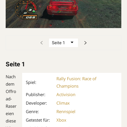
Seite 1
Nach
Rally Fusion: Race of
Spiel:
dem
Champions
Offro
Publisher:
Activision
ad-
Developer:
Climax
Raser
Genre:
Rennspiel
eien
Getestet für:
Xbox
diese