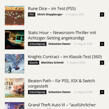
Rune Dice – im Test (PS5)
Ulrich Steppberger
-
6. August 2026
PS5
0
Static Hour – Newsroom-Thriller mit
Achtziger-Setting angekündigt
Sebastian Essner
-
6. August 2026
Ankündigung
0
Knights Contract – im Klassik-Test (360)
Matthias Schmid
-
6. August 2026
Klassik
0
Beaten Path – für PS5, XSX & Switch
vorgestellt
Sebastian Essner
-
6. August 2026
Ankündigung
0
Grand Theft Auto VI – “ausführlicher