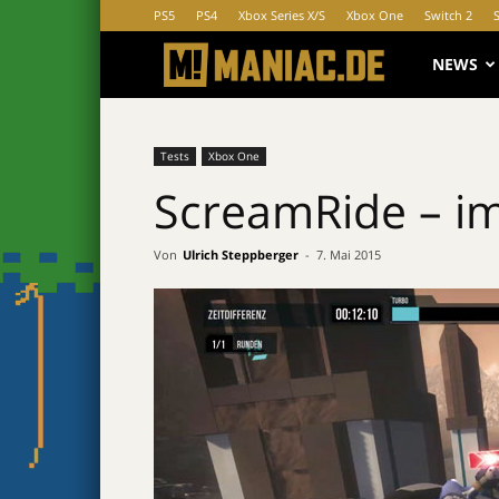
PS5
PS4
Xbox Series X/S
Xbox One
Switch 2
MANIAC.d
NEWS
Tests
Xbox One
ScreamRide – im
Von
Ulrich Steppberger
-
7. Mai 2015