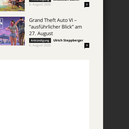
6. August 2026
0
Grand Theft Auto VI –
“ausführlicher Blick” am
27. August
Ulrich Steppberger
-
Ankündigung
6. August 2026
9