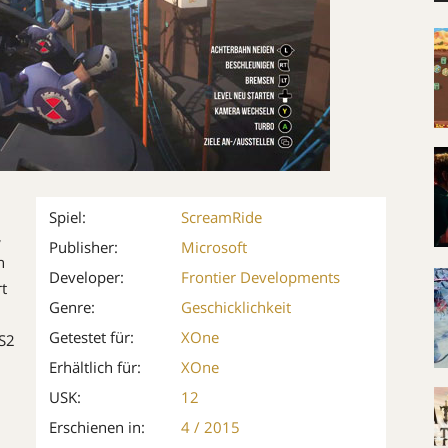
Spiel:
ScreamRide
,
Publisher:
Microsoft
n
Developer:
Frontier Developments
t
Genre:
Geschicklichkeit
Getestet für:
XOne
S2
Erhältlich für:
XOne
USK:
12
Erschienen in:
4 / 2015