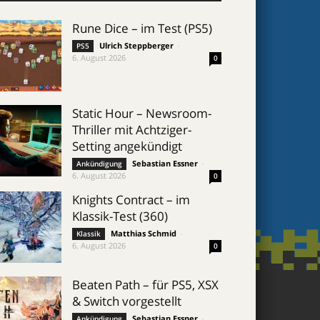
Rune Dice – im Test (PS5)
Ulrich Steppberger
-
PS5
6. August 2026
0
Static Hour – Newsroom-
Thriller mit Achtziger-
Setting angekündigt
Sebastian Essner
-
Ankündigung
6. August 2026
0
Knights Contract – im
Klassik-Test (360)
Matthias Schmid
-
Klassik
6. August 2026
0
Beaten Path – für PS5, XSX
& Switch vorgestellt
Sebastian Essner
-
Ankündigung