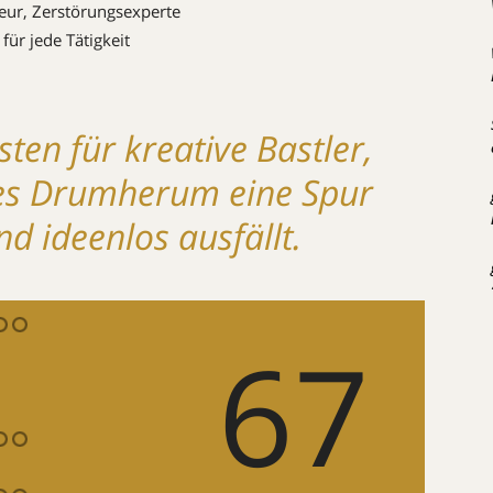
ieur, Zerstörungsexperte
ür jede Tätigkeit
en für kreative Bastler,
hes Drumherum eine Spur
d ideenlos ausfällt.
67