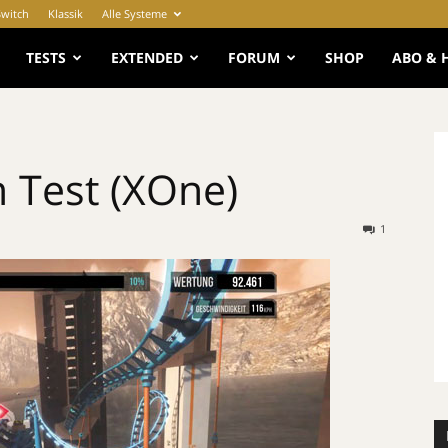
Switch
Klassik
Alle Systeme
e
TESTS
EXTENDED
FORUM
SHOP
ABO & 
 Test (XOne)
1