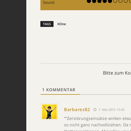
Sound
TAGS
XOne
Bitte zum K
1
KOMMENTAR
Barbarez82
7. Mai 2015 13:43
“”Zerstörungseinsätze wirken etwa
so nicht ganz nachvollziehen. Da