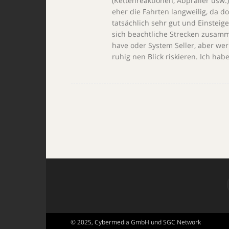
(Kettenreaktionen, Abpraller usw.)
eher die Fahrten langweilig, da do
tatsächlich sehr gut und Einsteig
sich beachtliche Strecken zusamm
have oder System Seller, aber wer
ruhig nen Blick riskieren. Ich habe
© 2025, Cybermedia GmbH und SGC Network