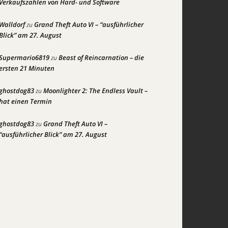
Verkaufszahlen von Hard- und Software
Walldorf
Grand Theft Auto VI – “ausführlicher
zu
Blick” am 27. August
Supermario6819
Beast of Reincarnation – die
zu
ersten 21 Minuten
ghostdog83
Moonlighter 2: The Endless Vault –
zu
hat einen Termin
ghostdog83
Grand Theft Auto VI –
zu
“ausführlicher Blick” am 27. August