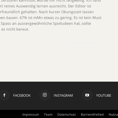
 zerstören kann/soll, wurde mir nicht langweilig. Ich fand
rt reines Auswendig lernen ausreicht. Der Editor ist
erfreundlich gehalten. Nach kurzer Übungszeit lassen
en bauen. 67% ist mMn etwas zu gering. Es ist kein Must
 Spass an aussergewöhnliche Spieludeen hat, sollte
 es nicht bereut.
FACEBOOK
INSTAGRAM
YOUTUBE
Impressum
Team
Datenschutz
Barrierefreiheit
Nutzu