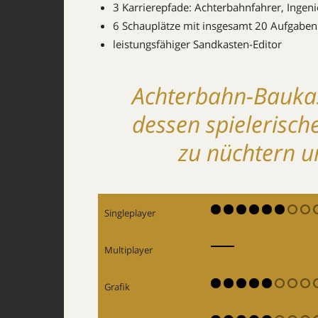
3 Karrierepfade: Achterbahnfahrer, Ingen
6 Schauplätze mit insgesamt 20 Aufgaben f
leistungsfähiger Sandkasten-Editor
Achterbahn-Baukast
dessen spielerisc
zu nüchtern un
Singleplayer
Multiplayer
Grafik