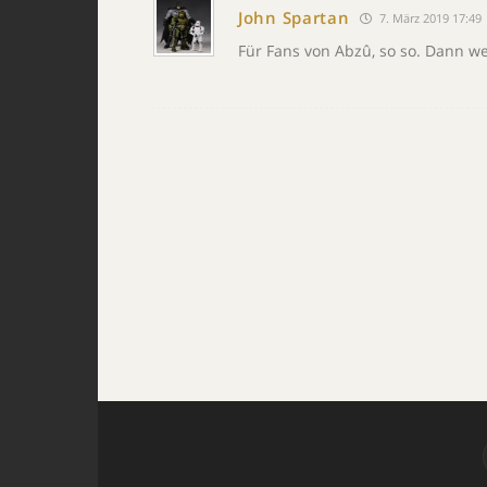
John Spartan
7. März 2019 17:49
Für Fans von Abzû, so so. Dann w