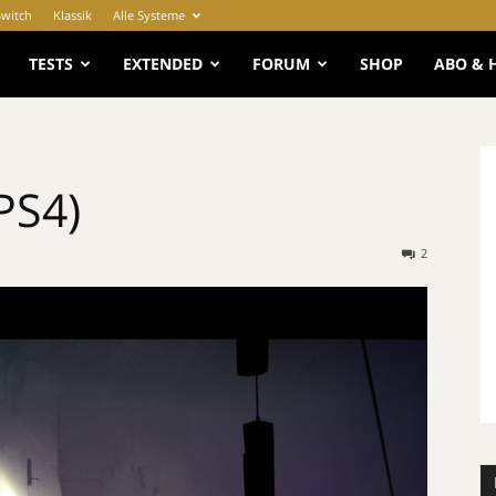
Switch
Klassik
Alle Systeme
e
TESTS
EXTENDED
FORUM
SHOP
ABO & 
PS4)
2