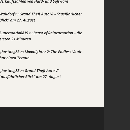
Verkaufszahlen von Hard- und Software
Walldorf
Grand Theft Auto VI – “ausführlicher
zu
Blick” am 27. August
Supermario6819
Beast of Reincarnation – die
zu
ersten 21 Minuten
ghostdog83
Moonlighter 2: The Endless Vault –
zu
hat einen Termin
ghostdog83
Grand Theft Auto VI –
zu
“ausführlicher Blick” am 27. August