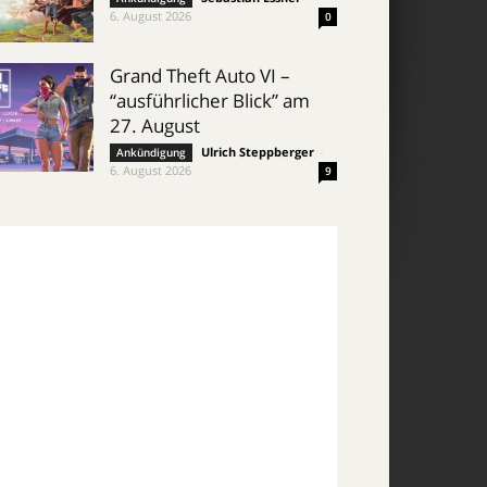
6. August 2026
0
Grand Theft Auto VI –
“ausführlicher Blick” am
27. August
Ulrich Steppberger
-
Ankündigung
6. August 2026
9