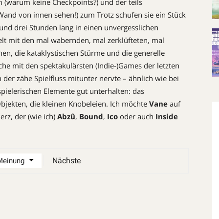
 (warum keine Checkpoints?) und der teils
and von innen sehen!) zum Trotz schufen sie ein Stück
und drei Stunden lang in einen unvergesslichen
elt mit den mal wabernden, mal zerklüfteten, mal
en, die kataklystischen Stürme und die generelle
che mit den spektakulärsten ­(Indie-)Games der letzten
er zähe Spielfluss mitunter nervte – ähnlich wie bei
spielerischen Elemente gut unterhalten: das
bjekten, die kleinen Knobeleien. Ich möchte
Vane
auf
rz, der (wie ich)
Abzû
,
Bound
,
Ico
oder auch
Inside
Nächste