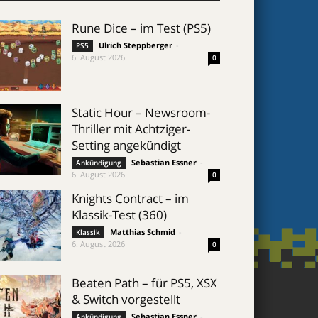
Rune Dice – im Test (PS5)
Ulrich Steppberger
-
PS5
6. August 2026
0
Static Hour – Newsroom-
Thriller mit Achtziger-
Setting angekündigt
Sebastian Essner
-
Ankündigung
6. August 2026
0
Knights Contract – im
Klassik-Test (360)
Matthias Schmid
-
Klassik
6. August 2026
0
Beaten Path – für PS5, XSX
& Switch vorgestellt
Sebastian Essner
-
Ankündigung