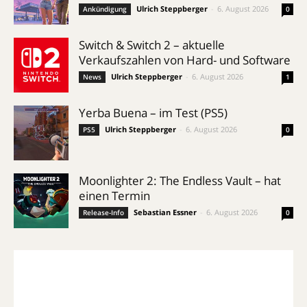
Ulrich Steppberger
-
6. August 2026
Ankündigung
0
Switch & Switch 2 – aktuelle
Verkaufszahlen von Hard- und Software
Ulrich Steppberger
-
6. August 2026
News
1
Yerba Buena – im Test (PS5)
Ulrich Steppberger
-
6. August 2026
PS5
0
Moonlighter 2: The Endless Vault – hat
einen Termin
Sebastian Essner
-
6. August 2026
Release-Info
0