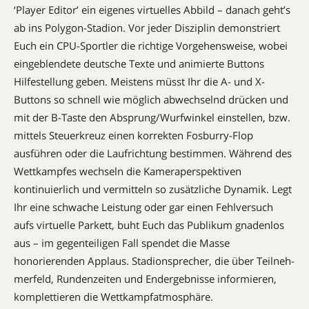
‘Player Editor’ ein eigenes virtuelles Abbild – danach geht’s
ab ins Polygon-Stadion. Vor jeder Disziplin demonstriert
Euch ein CPU-Sport­ler die richtige Vorgehensweise, wobei
eingeblendete deutsche Texte und animierte Buttons
Hilfestellung geben. Meistens müsst Ihr die A- und X-
Buttons so schnell wie möglich abwechselnd drücken und
mit der B-Taste den Ab­sprung­/Wurfwinkel einstellen, bzw.
mittels Steu­er­kreuz einen korrekten Fos­burry-Flop
ausführen oder die Laufrichtung bestimmen. Während des
Wett­kampfes wechseln die Ka­merapers­pek­tiven
kontinuierlich und vermitteln so zusätzliche Dynamik. Legt
Ihr eine schwache Leistung oder gar einen Fehl­versuch
aufs virtuelle Parkett, buht Euch das Publi­kum gnadenlos
aus – im gegenteiligen Fall spendet die Masse
honorierenden App­laus. Stadionsprecher, die über Teil­neh­
mer­­feld, Rundenzeiten und Ender­geb­nisse informieren,
komplettieren die Wettkampfatmosphäre.