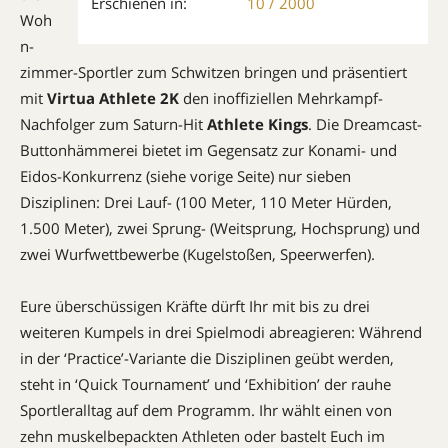
Erschienen in:
10 / 2000
Woh
n­
zim­mer-Sportler zum Schwit­zen bringen und präsentiert
mit
Virtua Athlete 2K
den inoffiziellen Mehrkampf-
Nachfolger zum Saturn-Hit
Athlete Kings
. Die Dreamcast-
Button­hämmerei bietet im Gegensatz zur Konami- und
Eidos-Konkurrenz (siehe vorige Seite) nur sieben
Disziplinen: Drei Lauf- (100 Meter, 110 Meter Hürden,
1.500 Meter), zwei Sprung- (Weitsprung, Hochsprung) und
zwei Wurfwettbewer­be (Kugelstoßen, Speerwerfen).
Eure überschüssigen Kräfte dürft Ihr mit bis zu drei
weiteren Kumpels in drei Spielmodi abreagieren: Während
in der ‘Practice’-Variante die Disziplinen geübt werden,
steht in ‘Quick Tournament’ und ‘Exhibition’ der rauhe
Sportleralltag auf dem Programm. Ihr wählt einen von
zehn muskelbepackten Athleten oder bas­telt Euch im