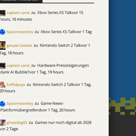
zu
Xbox Series XS Talk
vor 15
captain carot
hours, 16 minutes
zu
Xbox Series XS Talk
vor 1 Tag
Spacemoonkey
zu
Nintendo Switch 2 Talk
vor 1
genpei tomate
Tag, 18 hours
zu
Hardware-Preissteigerungen
captain carot
dank AI Bubble?
vor 1 Tag, 19 hours
zu
Nintendo Switch 2 Talk
vor 1 Tag,
Fuffelpups
20 hours
zu
Game-News-
Spacemoonkey
Plattformübergreifend
vor 1 Tag, 20 hours
zu
Games nur noch digital ab 2028
ghostdog83
vor 2 Tage