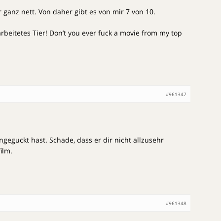
 ganz nett. Von daher gibt es von mir 7 von 10.
rbeitetes Tier! Don’t you ever fuck a movie from my top
#961347
ngeguckt hast. Schade, dass er dir nicht allzusehr
ilm.
#961348