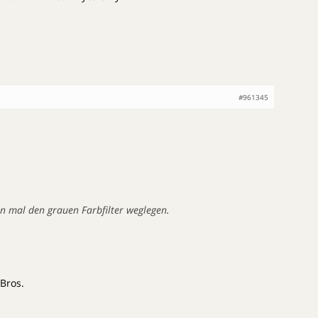
#961345
en mal den grauen Farbfilter weglegen.
Bros.