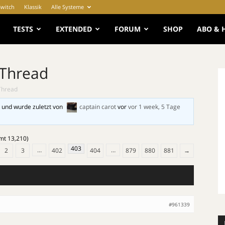
Switch
Klassik
Alle Systeme
e
TESTS
EXTENDED
FORUM
SHOP
ABO & 
 Thread
Thread
 und wurde zuletzt von
captain carot
vor
vor 1 week, 5 Tage
amt 13,210)
403
…
…
2
3
402
404
879
880
881
→
#961339