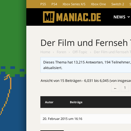
PS5
PS4
Xbox Series X/S
Xbox One
Switch 2
MANIAC.d
NEWS
Der Film und Fernseh
Home
›
Foren
›
Off-Topic
›
Der Film und Fernseh 
Dieses Thema hat 13,215 Antworten, 194 Teilnehmer,
aktualisiert.
Ansicht von 15 Beiträgen - 6,031 bis 6,045 (von insges
←
1
Autor
Beiträge
20. Februar 2015 um 16:16