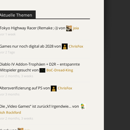
Aktuelle Themen
Tokyo Highway Racer (Remake ;-))
von
joia
vor 1 week
Games nur noch digital ab 2028
von
ChrisFox
vor 2 Tage
Diablo IV Addon-Trophäen + D2R – entspannte
Mitspieler gesucht
von
BoC-Dread-King
vor 2 months, 3 weeks
Altersverifizierung auf PS
von
ChrisFox
vor 3 months
Die „Video Games“ ist zurück!! Irgendwie…
von
Ash Rockford
vor 2 months, 3 weeks