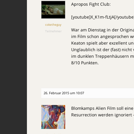
Apropos Fight Club:
[youtube]X_K1m-fLtjA[/youtube
coketheguy
War am Dienstag in der Origin
Teilnehmer
im Film schon angesprochen wur
Keaton spielt aber exzellent u
Unglaublich ist der (fast) nic
im dunklen Treppenhäusern mal
8/10 Punkten.
26. Februar 2015 um 10:07
Blomkamps Alien Film soll eine
Resurrection werden ignoriert 