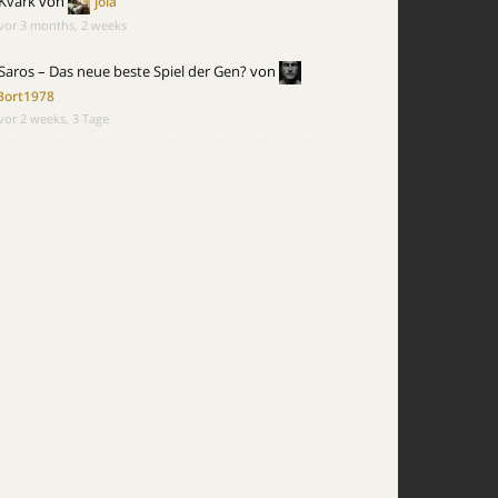
Kvark
von
joia
vor 3 months, 2 weeks
Saros – Das neue beste Spiel der Gen?
von
Bort1978
vor 2 weeks, 3 Tage