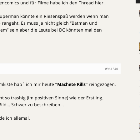
encomics und für Filme habe ich den Thread hier.
 Superman könnte ein Riesenspaß werden wenn man
e rangeht. Es muss ja nicht gleich “Batman und
tem” sein aber die Leute bei DC könnten mal den
#961340
lmkiste hab´ ich mir heute
“Machete Kills”
reingezogen.
ht so trashig (im positiven Sinne) wie der Erstling.
m Bild… Schwer zu beschreiben…
e ich allemal.