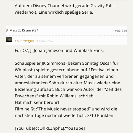
Auf dem Disney Channel wird gerade Gravity Falls
wiederholt. Eine wirklich spaßige Serie.
3. März 2015 um 9:37
#961359
coketheguy
Teilnehmer
Für OZ, J. Jonah Jameson und Whiplash Fans.
Schauspieler JK Simmons (bekam Sonntag Oscar für
Whiplash) spielte gestern abend auf 1Festival einen
Vater, der zu seinem verlorenen gegangenen und
amnesiakranken Sohn durch alter Musik wieder eine
Beziehung aufbaut. Buch war von Autor, der “Zeit des
Erwachens” mit Robin Williams, schrieb.
Hat mich sehr berührt.
Film heißt :”The Music never stopped” und wird die
nächsten Tage nochmal wiederholt. 8/10 Punkten
[YouTube]ccOhRLZhphE[/YouTube]