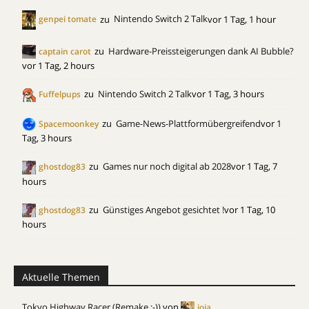
zu
Nintendo Switch 2 Talk
vor 1 Tag, 1 hour
genpei tomate
zu
Hardware-Preissteigerungen dank AI Bubble?
captain carot
vor 1 Tag, 2 hours
zu
Nintendo Switch 2 Talk
vor 1 Tag, 3 hours
Fuffelpups
zu
Game-News-Plattformübergreifend
vor 1
Spacemoonkey
Tag, 3 hours
zu
Games nur noch digital ab 2028
vor 1 Tag, 7
ghostdog83
hours
zu
Günstiges Angebot gesichtet !
vor 1 Tag, 10
ghostdog83
hours
Aktuelle Themen
Tokyo Highway Racer (Remake ;-))
von
joia