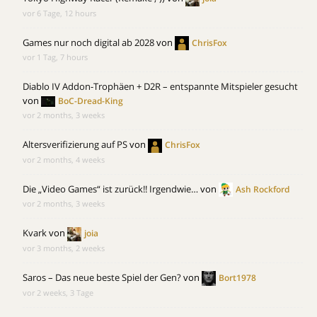
vor 6 Tage, 12 hours
Games nur noch digital ab 2028
von
ChrisFox
vor 1 Tag, 7 hours
Diablo IV Addon-Trophäen + D2R – entspannte Mitspieler gesucht
von
BoC-Dread-King
vor 2 months, 3 weeks
Altersverifizierung auf PS
von
ChrisFox
vor 2 months, 4 weeks
Die „Video Games“ ist zurück!! Irgendwie…
von
Ash Rockford
vor 2 months, 3 weeks
Kvark
von
joia
vor 3 months, 2 weeks
Saros – Das neue beste Spiel der Gen?
von
Bort1978
vor 2 weeks, 3 Tage