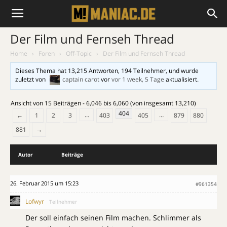
Der Film und Fernseh Thread
Home
›
Foren
›
Off-Topic
›
Der Film und Fernseh Thread
Dieses Thema hat 13,215 Antworten, 194 Teilnehmer, und wurde
zuletzt von
captain carot
vor
vor 1 week, 5 Tage
aktualisiert.
Ansicht von 15 Beiträgen - 6,046 bis 6,060 (von insgesamt 13,210)
404
…
…
←
1
2
3
403
405
879
880
881
→
Autor
Beiträge
26. Februar 2015 um 15:23
#961354
Lofwyr
Teilnehmer
Der soll einfach seinen Film machen. Schlimmer als