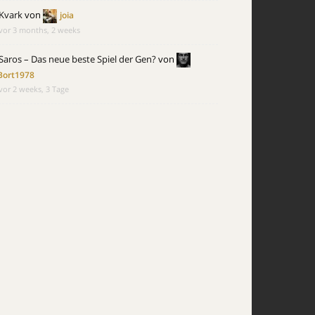
Kvark
von
joia
vor 3 months, 2 weeks
Saros – Das neue beste Spiel der Gen?
von
Bort1978
vor 2 weeks, 3 Tage