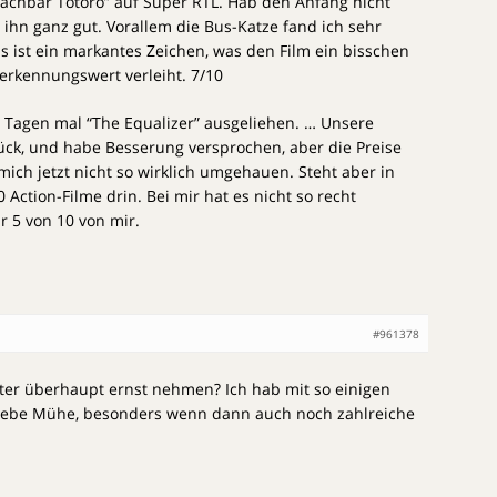
Nachbar Totoro” auf Super RTL. Hab den Anfang nicht
ihn ganz gut. Vorallem die Bus-Katze fand ich sehr
s ist ein markantes Zeichen, was den Film ein bisschen
erkennungswert verleiht. 7/10
r Tagen mal “The Equalizer” ausgeliehen. … Unsere
ück, und habe Besserung versprochen, aber die Preise
mich jetzt nicht so wirklich umgehauen. Steht aber in
Action-Filme drin. Bei mir hat es nicht so recht
r 5 von 10 von mir.
#961378
ter überhaupt ernst nehmen? Ich hab mit so einigen
 liebe Mühe, besonders wenn dann auch noch zahlreiche