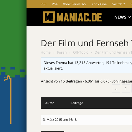
PS5
PS4
Xbox Series X/S
Xbox One
Switch 2
MANIAC.d
NEWS
Der Film und Fernseh
Home
›
Foren
›
Off-Topic
›
Der Film und Fernseh 
Dieses Thema hat 13,215 Antworten, 194 Teilnehmer,
aktualisiert.
Ansicht von 15 Beiträgen - 6,061 bis 6,075 (von insges
←
1
Autor
Beiträge
3. März 2015 um 16:18