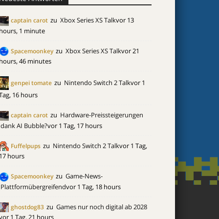
zu
Xbox Series XS Talk
vor 13
captain carot
hours, 1 minute
zu
Xbox Series XS Talk
vor 21
Spacemoonkey
hours, 46 minutes
zu
Nintendo Switch 2 Talk
vor 1
genpei tomate
Tag, 16 hours
zu
Hardware-Preissteigerungen
captain carot
dank AI Bubble?
vor 1 Tag, 17 hours
zu
Nintendo Switch 2 Talk
vor 1 Tag,
Fuffelpups
17 hours
zu
Game-News-
Spacemoonkey
Plattformübergreifend
vor 1 Tag, 18 hours
zu
Games nur noch digital ab 2028
ghostdog83
vor 1 Tag, 21 hours