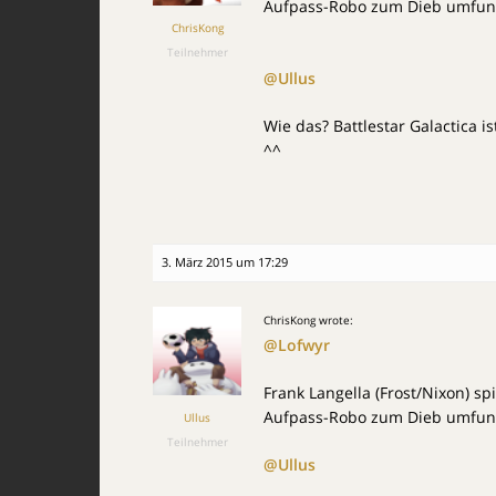
Aufpass-Robo zum Dieb umfunk
ChrisKong
Teilnehmer
@Ullus
Wie das? Battlestar Galactica is
^^
3. März 2015 um 17:29
ChrisKong wrote:
@Lofwyr
Frank Langella (Frost/Nixon) sp
Aufpass-Robo zum Dieb umfunk
Ullus
Teilnehmer
@Ullus