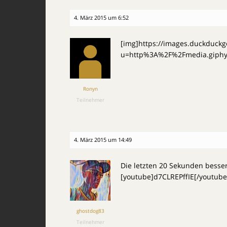
4. März 2015 um 6:52
[img]https://images.duckduckg
u=http%3A%2F%2Fmedia.giphy.
Ronyn
Teilnehmer
4. März 2015 um 14:49
Die letzten 20 Sekunden besser
[youtube]d7CLREPffIE[/youtube
ghostdog83
Teilnehmer