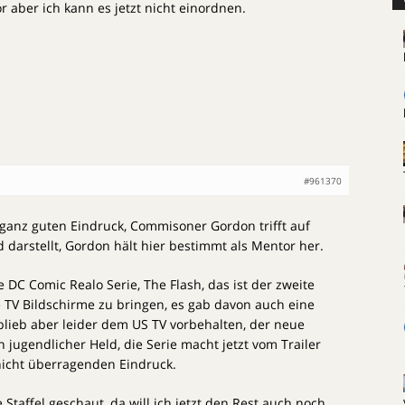
r aber ich kann es jetzt nicht einordnen.
#961370
ganz guten Eindruck, Commisoner Gordon trifft auf
 darstellt, Gordon hält hier bestimmt als Mentor her.
e DC Comic Realo Serie, The Flash, das ist der zweite
ie TV Bildschirme zu bringen, es gab davon auch eine
 blieb aber leider dem US TV vorbehalten, der neue
ch jugendlicher Held, die Serie macht jetzt vom Trailer
nicht überragenden Eindruck.
 Staffel geschaut, da will ich jetzt den Rest auch noch,