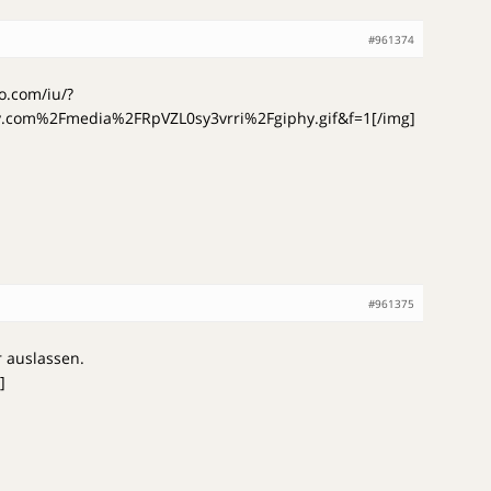
#961374
o.com/iu/?
com%2Fmedia%2FRpVZL0sy3vrri%2Fgiphy.gif&f=1[/img]
#961375
 auslassen.
]