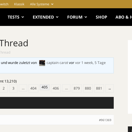
Switch
Klassik
Alle Systeme
e
TESTS
EXTENDED
FORUM
SHOP
ABO & 
 Thread
Thread
 und wurde zuletzt von
captain carot
vor
vor 1 week, 5 Tage
amt 13,210)
405
…
…
2
3
404
406
879
880
881
→
#961369