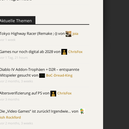
Aktuelle Themen
Tokyo Highway Racer (Remake ;-))
von
joia
vor 1 week
Games nur noch digital ab 2028
von
ChrisFox
vor 1 Tag, 21 hours
Diablo IV Addon-Trophäen + D2R – entspannte
Mitspieler gesucht
von
BoC-Dread-King
vor 2 months, 3 weeks
Altersverifizierung auf PS
von
ChrisFox
vor 3 months
Die „Video Games“ ist zurück!! Irgendwie…
von
Ash Rockford
vor 2 months, 3 weeks