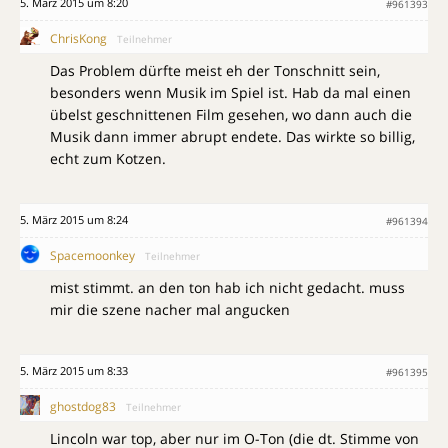
5. März 2015 um 8:20
#961393
ChrisKong
Teilnehmer
Das Problem dürfte meist eh der Tonschnitt sein,
besonders wenn Musik im Spiel ist. Hab da mal einen
übelst geschnittenen Film gesehen, wo dann auch die
Musik dann immer abrupt endete. Das wirkte so billig,
echt zum Kotzen.
5. März 2015 um 8:24
#961394
Spacemoonkey
Teilnehmer
mist stimmt. an den ton hab ich nicht gedacht. muss
mir die szene nacher mal angucken
5. März 2015 um 8:33
#961395
ghostdog83
Teilnehmer
Lincoln war top, aber nur im O-Ton (die dt. Stimme von