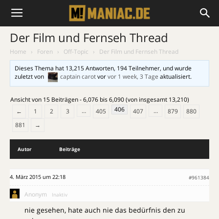
Der Film und Fernseh Thread
Home
›
Foren
›
Off-Topic
›
Der Film und Fernseh Thread
Dieses Thema hat 13,215 Antworten, 194 Teilnehmer, und wurde
zuletzt von
captain carot
vor
vor 1 week, 3 Tage
aktualisiert.
Ansicht von 15 Beiträgen - 6,076 bis 6,090 (von insgesamt 13,210)
406
…
…
←
1
2
3
405
407
879
880
881
→
Autor
Beiträge
4. März 2015 um 22:18
#961384
Anonym
Inaktiv
nie gesehen, hate auch nie das bedürfnis den zu