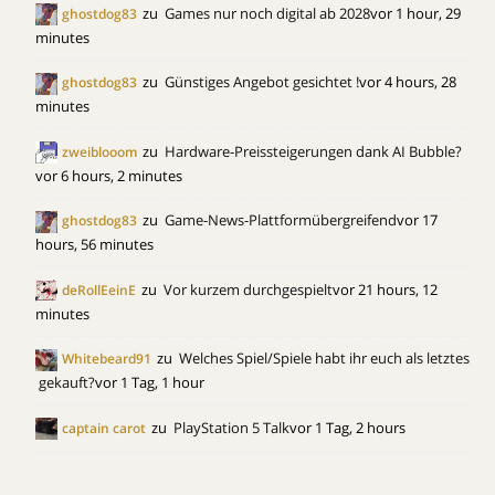
zu
Games nur noch digital ab 2028
vor 1 hour, 29
ghostdog83
minutes
zu
Günstiges Angebot gesichtet !
vor 4 hours, 28
ghostdog83
minutes
zu
Hardware-Preissteigerungen dank AI Bubble?
zweiblooom
vor 6 hours, 2 minutes
zu
Game-News-Plattformübergreifend
vor 17
ghostdog83
hours, 56 minutes
zu
Vor kurzem durchgespielt
vor 21 hours, 12
deRollEeinE
minutes
zu
Welches Spiel/Spiele habt ihr euch als letztes
Whitebeard91
gekauft?
vor 1 Tag, 1 hour
zu
PlayStation 5 Talk
vor 1 Tag, 2 hours
captain carot