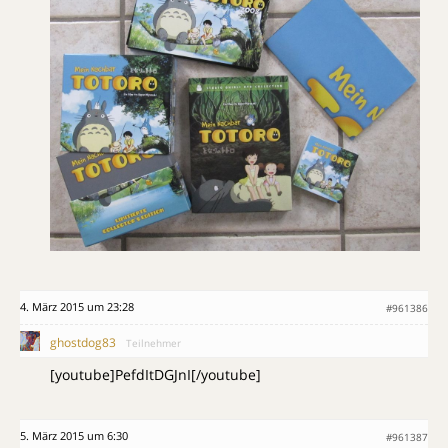
4. März 2015 um 23:28
#961386
ghostdog83
Teilnehmer
[youtube]PefdItDGJnI[/youtube]
5. März 2015 um 6:30
#961387