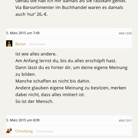
Genau die hab ich mir damals als sie rauskam geholt.
Via Barsortimenter im Buchhandel waren es damals
auch ‘nur’ 26,-€.
5. März 2015 um 7:49
#961390
Ronyn
Teilnehmer
Ist wie alles andere.
Am Anfang lernst du, bis du alles erschöpft hast.
Dann lässt du es hinter dir, um deine eigene Meinung
zu bilden.
Manche schaffen es nicht bis dahin.
Andere glauben eigene Meinung zu besitzen, merken
dabei nicht, dass alles imitiert ist.
So ist der Mensch.
5. März 2015 um 8:09
#961391
ChrisKong
Teilnehmer