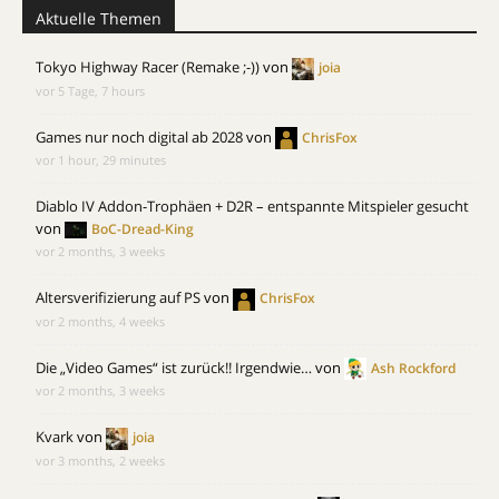
Aktuelle Themen
Tokyo Highway Racer (Remake ;-))
von
joia
vor 5 Tage, 7 hours
Games nur noch digital ab 2028
von
ChrisFox
vor 1 hour, 29 minutes
Diablo IV Addon-Trophäen + D2R – entspannte Mitspieler gesucht
von
BoC-Dread-King
vor 2 months, 3 weeks
Altersverifizierung auf PS
von
ChrisFox
vor 2 months, 4 weeks
Die „Video Games“ ist zurück!! Irgendwie…
von
Ash Rockford
vor 2 months, 3 weeks
Kvark
von
joia
vor 3 months, 2 weeks