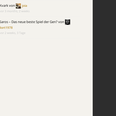
Kvark
von
joia
vor 3 months, 2 weeks
Saros – Das neue beste Spiel der Gen?
von
Bort1978
vor 2 weeks, 3 Tage