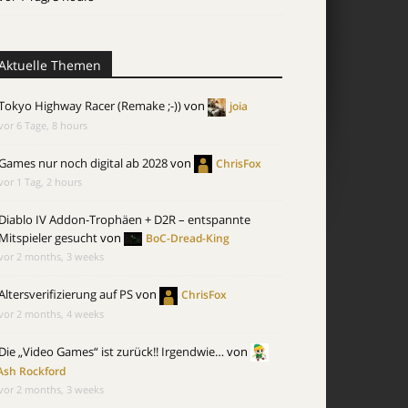
Aktuelle Themen
Tokyo Highway Racer (Remake ;-))
von
joia
vor 6 Tage, 8 hours
Games nur noch digital ab 2028
von
ChrisFox
vor 1 Tag, 2 hours
Diablo IV Addon-Trophäen + D2R – entspannte
Mitspieler gesucht
von
BoC-Dread-King
vor 2 months, 3 weeks
Altersverifizierung auf PS
von
ChrisFox
vor 2 months, 4 weeks
Die „Video Games“ ist zurück!! Irgendwie…
von
Ash Rockford
vor 2 months, 3 weeks