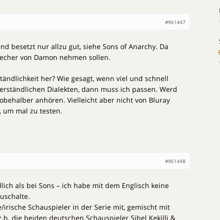
#961447
end besetzt nur allzu gut, siehe Sons of Anarchy. Da
echer von Damon nehmen sollen.
tändlichkeit her? Wie gesagt, wenn viel und schnell
verständlichen Dialekten, dann muss ich passen. Werd
robehalber anhören. Vielleicht aber nicht von Bluray
, um mal zu testen.
#961448
lich als bei Sons – ich habe mit dem Englisch keine
uschalte.
/irische Schauspieler in der Serie mit, gemischt mit
.b. die beiden deutschen Schauspieler Sibel Kekilli &