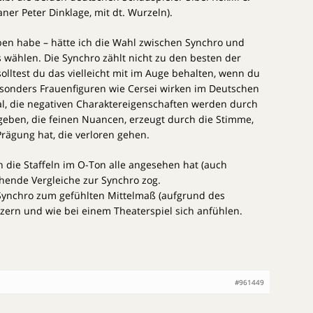
er Peter Dinklage, mit dt. Wurzeln).
ben habe – hätte ich die Wahl zwischen Synchro und
s wählen. Die Synchro zählt nicht zu den besten der
 solltest du das vielleicht mit im Auge behalten, wenn du
esonders Frauenfiguren wie Cersei wirken im Deutschen
, die negativen Charaktereigenschaften werden durch
geben, die feinen Nuancen, erzeugt durch die Stimme,
 Prägung hat, die verloren gehen.
h die Staffeln im O-Ton alle angesehen hat (auch
ende Vergleiche zur Synchro zog.
 Synchro zum gefühlten Mittelmaß (aufgrund des
ölzern und wie bei einem Theaterspiel sich anfühlen.
#961449