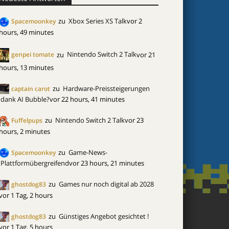
zu
Xbox Series XS Talk
vor 2
Spacemoonkey
hours, 49 minutes
zu
Nintendo Switch 2 Talk
vor 21
genpei tomate
hours, 13 minutes
zu
Hardware-Preissteigerungen
captain carot
dank AI Bubble?
vor 22 hours, 41 minutes
zu
Nintendo Switch 2 Talk
vor 23
Fuffelpups
hours, 2 minutes
zu
Game-News-
Spacemoonkey
Plattformübergreifend
vor 23 hours, 21 minutes
zu
Games nur noch digital ab 2028
ghostdog83
vor 1 Tag, 2 hours
zu
Günstiges Angebot gesichtet !
ghostdog83
vor 1 Tag, 5 hours