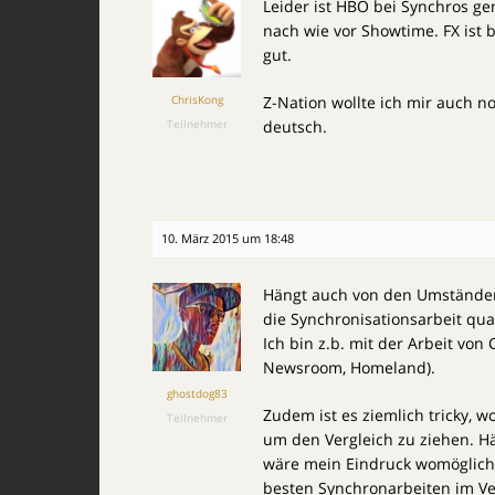
Leider ist HBO bei Synchros ge
nach wie vor Showtime. FX ist
gut.
ChrisKong
Z-Nation wollte ich mir auch n
Teilnehmer
deutsch.
10. März 2015 um 18:48
Hängt auch von den Umständen
die Synchronisationsarbeit quali
Ich bin z.b. mit der Arbeit vo
Newsroom, Homeland).
ghostdog83
Zudem ist es ziemlich tricky, w
Teilnehmer
um den Vergleich zu ziehen. H
wäre mein Eindruck womöglich w
besten Synchronarbeiten im Ve