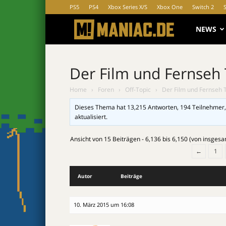
PS5
PS4
Xbox Series X/S
Xbox One
Switch 2
MANIAC.d
NEWS
Der Film und Fernseh
Home
›
Foren
›
Off-Topic
›
Der Film und Fernseh 
Dieses Thema hat 13,215 Antworten, 194 Teilnehmer,
aktualisiert.
Ansicht von 15 Beiträgen - 6,136 bis 6,150 (von insges
←
1
Autor
Beiträge
10. März 2015 um 16:08