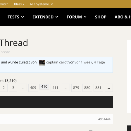
Switch
Klassik
Alle Systeme
e
TESTS
EXTENDED
FORUM
SHOP
ABO & 
 Thread
Thread
 und wurde zuletzt von
captain carot
vor
vor 1 week, 4 Tage
amt 13,210)
410
…
…
2
3
409
411
879
880
881
→
#961444