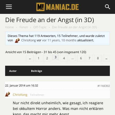
Die Freude an der Angst (in 3D)
Home
›
Foren
›
Off-Topic
›
Die Freude an der Angst (in 3D)
Dieses Thema hat 119 Antworten, 15 Teilnehmer, und wurde zuletzt
von
ChrisKong
vor
vor 11 years, 10 months
aktualisiert.
Ansicht von 15 Beiträgen - 31 bis 45 (von insgesamt 120)
3
…
←
1
2
4
6
7
8
→
Autor
Beiträge
22. Januar 2014 um 16:32
#1166302
ChrisKong
Teilnehmer
Nur nicht direkt unheimlich, wie gesagt, ich reagiere
bei okkultem Horror anders. Was man nicht erklären
kann, das macht mir mehr Angst.