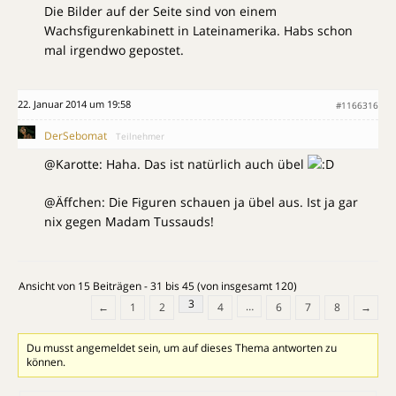
Die Bilder auf der Seite sind von einem
Wachsfigurenkabinett in Lateinamerika. Habs schon
mal irgendwo gepostet.
22. Januar 2014 um 19:58
#1166316
DerSebomat
Teilnehmer
@Karotte: Haha. Das ist natürlich auch übel
@Äffchen: Die Figuren schauen ja übel aus. Ist ja gar
nix gegen Madam Tussauds!
Ansicht von 15 Beiträgen - 31 bis 45 (von insgesamt 120)
3
…
←
1
2
4
6
7
8
→
Du musst angemeldet sein, um auf dieses Thema antworten zu
können.