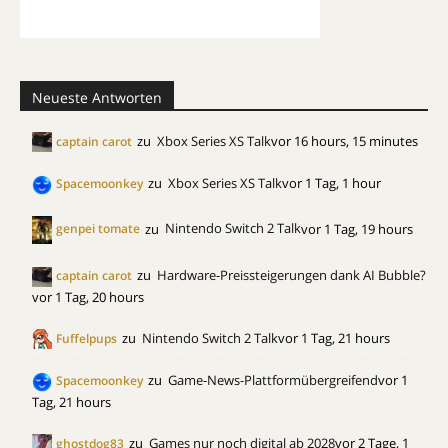
Neueste Antworten
zu
Xbox Series XS Talk
vor 16 hours, 15 minutes
captain carot
zu
Xbox Series XS Talk
vor 1 Tag, 1 hour
Spacemoonkey
zu
Nintendo Switch 2 Talk
vor 1 Tag, 19 hours
genpei tomate
zu
Hardware-Preissteigerungen dank AI Bubble?
captain carot
vor 1 Tag, 20 hours
zu
Nintendo Switch 2 Talk
vor 1 Tag, 21 hours
Fuffelpups
zu
Game-News-Plattformübergreifend
vor 1
Spacemoonkey
Tag, 21 hours
zu
Games nur noch digital ab 2028
vor 2 Tage, 1
ghostdog83