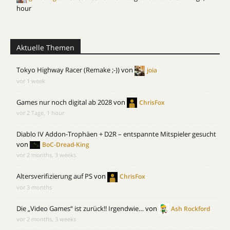
hour
Aktuelle Themen
Tokyo Highway Racer (Remake ;-))
von
joia
vor 1 week
Games nur noch digital ab 2028
von
ChrisFox
vor 2 Tage, 1 hour
Diablo IV Addon-Trophäen + D2R – entspannte Mitspieler gesucht
von
BoC-Dread-King
vor 2 months, 3 weeks
Altersverifizierung auf PS
von
ChrisFox
vor 3 months
Die „Video Games“ ist zurück!! Irgendwie…
von
Ash Rockford
vor 2 months, 3 weeks