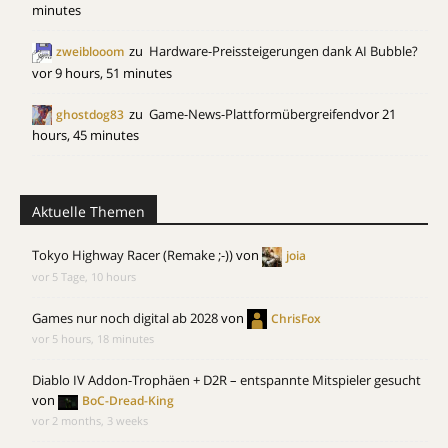
minutes
zu
Hardware-Preissteigerungen dank AI Bubble?
zweiblooom
vor 9 hours, 51 minutes
zu
Game-News-Plattformübergreifend
vor 21
ghostdog83
hours, 45 minutes
Aktuelle Themen
Tokyo Highway Racer (Remake ;-))
von
joia
vor 5 Tage, 10 hours
Games nur noch digital ab 2028
von
ChrisFox
vor 5 hours, 18 minutes
Diablo IV Addon-Trophäen + D2R – entspannte Mitspieler gesucht
von
BoC-Dread-King
vor 2 months, 3 weeks