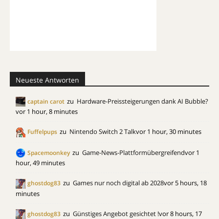
Neueste Antworten
zu
Hardware-Preissteigerungen dank AI Bubble?
captain carot
vor 1 hour, 8 minutes
zu
Nintendo Switch 2 Talk
vor 1 hour, 30 minutes
Fuffelpups
zu
Game-News-Plattformübergreifend
vor 1
Spacemoonkey
hour, 49 minutes
zu
Games nur noch digital ab 2028
vor 5 hours, 18
ghostdog83
minutes
zu
Günstiges Angebot gesichtet !
vor 8 hours, 17
ghostdog83