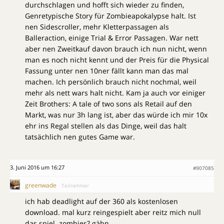
durchschlagen und hofft sich wieder zu finden,
Genretypische Story für Zombieapokalypse halt. Ist
nen Sidescroller, mehr Kletterpassagen als
Balleraction, einige Trial & Error Passagen. War nett
aber nen Zweitkauf davon brauch ich nun nicht, wenn
man es noch nicht kennt und der Preis für die Physical
Fassung unter nen 10ner fällt kann man das mal
machen. Ich persönlich brauch nicht nochmal, weil
mehr als nett wars halt nicht. Kam ja auch vor einiger
Zeit Brothers: A tale of two sons als Retail auf den
Markt, was nur 3h lang ist, aber das würde ich mir 10x
ehr ins Regal stellen als das Dinge, weil das halt
tatsächlich nen gutes Game war.
3. Juni 2016 um 16:27
#907085
greenwade
Teilnehmer
ich hab deadlight auf der 360 als kostenlosen
download. mal kurz reingespielt aber reitz mich null
das spiel. zombies? gähn…