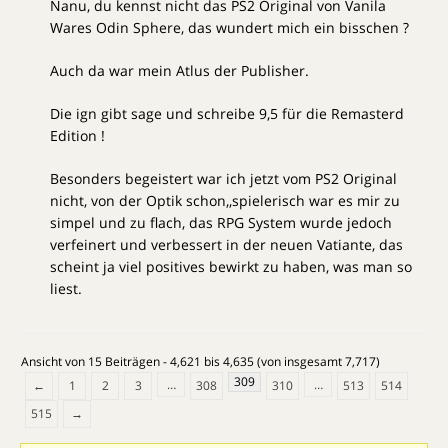
Nanu, du kennst nicht das PS2 Original von Vanila
Wares Odin Sphere, das wundert mich ein bisschen ?
Auch da war mein Atlus der Publisher.
Die ign gibt sage und schreibe 9,5 für die Remasterd
Edition !
Besonders begeistert war ich jetzt vom PS2 Original
nicht, von der Optik schon,,spielerisch war es mir zu
simpel und zu flach, das RPG System wurde jedoch
verfeinert und verbessert in der neuen Vatiante, das
scheint ja viel positives bewirkt zu haben, was man so
liest.
Ansicht von 15 Beiträgen - 4,621 bis 4,635 (von insgesamt 7,717)
309
…
…
←
1
2
3
308
310
513
514
515
→