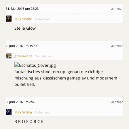
31. Mai 2016 um 23:23
#907078
Max Snake
Teilnehmer
Stella Glow
2. Juni 2016 um 15:53
#907079
greenwade
Teilnehmer
fantastisches shoot em up! genau die richtige
mischung aus klassischem gameplay und modernem
bullet hell.
3. Juni 2016 um 8:46
#907080
Max Snake
Teilnehmer
B R O F O R C E