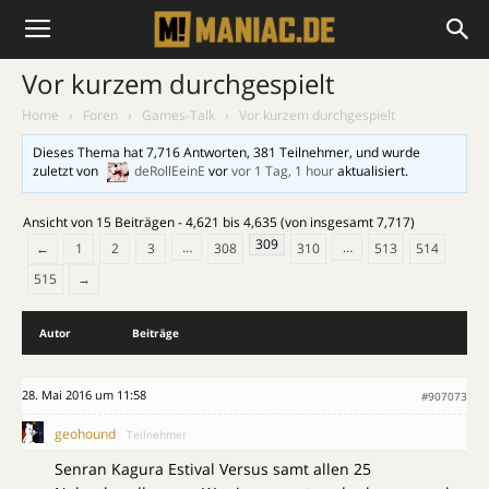
Vor kurzem durchgespielt
Home
›
Foren
›
Games-Talk
›
Vor kurzem durchgespielt
Dieses Thema hat 7,716 Antworten, 381 Teilnehmer, und wurde
zuletzt von
deRollEeinE
vor
vor 1 Tag, 1 hour
aktualisiert.
Ansicht von 15 Beiträgen - 4,621 bis 4,635 (von insgesamt 7,717)
309
…
…
←
1
2
3
308
310
513
514
515
→
Autor
Beiträge
28. Mai 2016 um 11:58
#907073
geohound
Teilnehmer
Senran Kagura Estival Versus samt allen 25