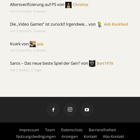
Altersverifizierung auf PS
von
ChrisFox
vor 2 months, 4 weeks
Die „Video Games“ ist zurück!! Irgendwie…
von
Ash Rockford
vor 2 months, 3 weeks
Kvark
von
joia
vor 3 months, 2 weeks
Saros – Das neue beste Spiel der Gen?
von
Bort1978
vor 2 weeks, 2 Tage
Impressum
Team
Datenschutz
Barrierefreiheit
Nutzungsbedingungen
Anzeigen
Kontakt
Abo-Kontakt