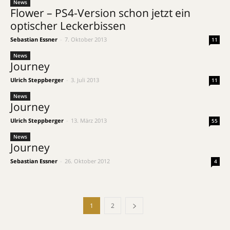
News
Flower – PS4-Version schon jetzt ein
optischer Leckerbissen
Sebastian Essner
-
7. Oktober 2013
11
News
Journey
Ulrich Steppberger
-
3. Juli 2013
11
News
Journey
Ulrich Steppberger
-
13. März 2013
55
News
Journey
Sebastian Essner
-
26. Oktober 2012
4
1
2