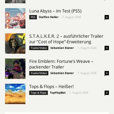
Luna Abyss – im Test (PS5)
Steffen Heller
-
7. August 2026
PS5
0
S.T.A.L.K.E.R. 2 – ausführlicher Trailer
zur “Cost of Hope”-Erweiterung
Sebastian Essner
-
7. August 2026
Trailer/Video
0
Fire Emblem: Fortune’s Weave –
packender Trailer
Sebastian Essner
-
7. August 2026
Trailer/Video
0
Tops & Flops – Heißer!
TopFlopBot
-
7. August 2026
Tops & Flops
0