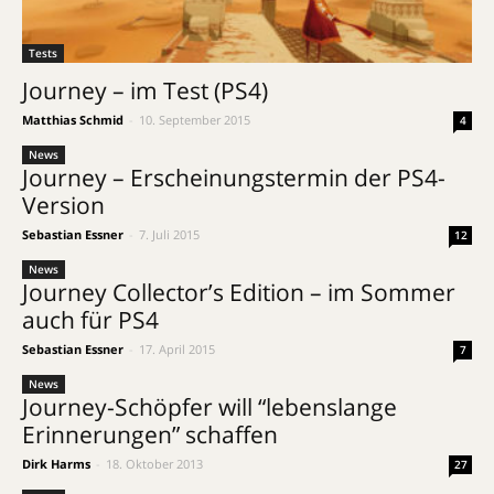
Tests
Journey – im Test (PS4)
Matthias Schmid
-
10. September 2015
4
News
Journey – Erscheinungstermin der PS4-
Version
Sebastian Essner
-
7. Juli 2015
12
News
Journey Collector’s Edition – im Sommer
auch für PS4
Sebastian Essner
-
17. April 2015
7
News
Journey-Schöpfer will “lebenslange
Erinnerungen” schaffen
Dirk Harms
-
18. Oktober 2013
27