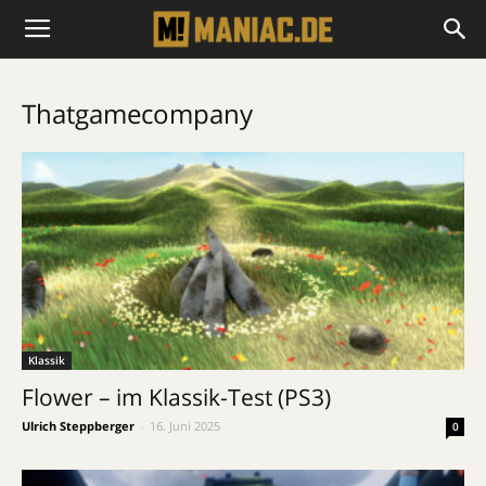
Thatgamecompany
Klassik
Flower – im Klassik-Test (PS3)
Ulrich Steppberger
-
16. Juni 2025
0