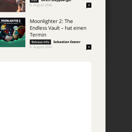
PS5
6. August 2026
0
Moonlighter 2: The
Endless Vault – hat einen
Termin
Sebastian Essner
-
Release-Info
6. August 2026
0