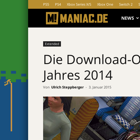
PS5
PS4
Xbox Series X/S
Xbox One
Switch 2
MANIAC.d
NEWS
Extended
Die Download-On
Jahres 2014
Von
Ulrich Steppberger
-
3. Januar 2015