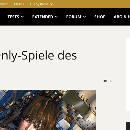
Switch
Klassik
Alle Systeme
e
TESTS
EXTENDED
FORUM
SHOP
ABO & 
ly-Spiele des
36