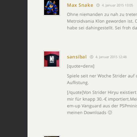
Max Snake
4. Januar 2015 13:05
Ohne niemanden zu nah zu treten,
Metroidvania Klon geworden ist.
habe sei dahingestellt. Sei froh d
sansibal
4. Januar 2015 12:48
[quote=denx]
Spiele seit ner Woche Strider auf 
Auflistung.
[/quote]Von Strider Hiryu existiert
mir für knapp 30.-€ importiert.Me
em-up Vanguard aus der PSPminis 
meinen Downloads 🙂