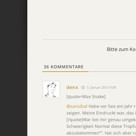
Bitte zum K
36
KOMMENTARE
denx
5. Januar 2015 9:09
[quote=Max Snake]
@sansibal
Habe vor fast ein Jahr 
zeigen. Meine Eindruckt war, das 
[/quote]War bei mir genau umgeke
Schwierigkeit Normal diese Troph
abzubekommen””. Hat sich aber ra