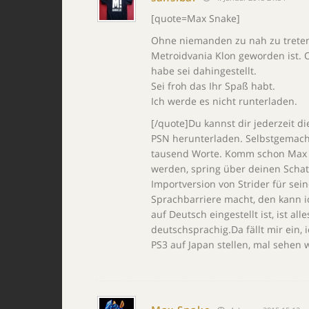
[quote=Max Snake]
Ohne niemanden zu nah zu treten,
Metroidvania Klon geworden ist.
habe sei dahingestellt.
Sei froh das Ihr Spaß habt.
Ich werde es nicht runterladen.
[/quote]Du kannst dir jederzeit d
PSN herunterladen. Selbstgemacht
tausend Worte. Komm schon Max Sn
werden, spring über deinen Schatt
Importversion von Strider für se
Sprachbarriere macht, den kann i
auf Deutsch eingestellt ist, ist a
deutschsprachig.Da fällt mir ein,
PS3 auf Japan stellen, mal sehen 