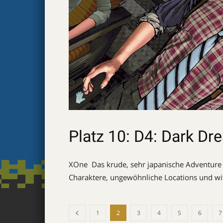
Platz 10: D4: Dark Dr
XOne  Das krude, sehr japanische Adventure
Charaktere, ungewöhnliche Locations und wit
1
2
3
4
5
6
7