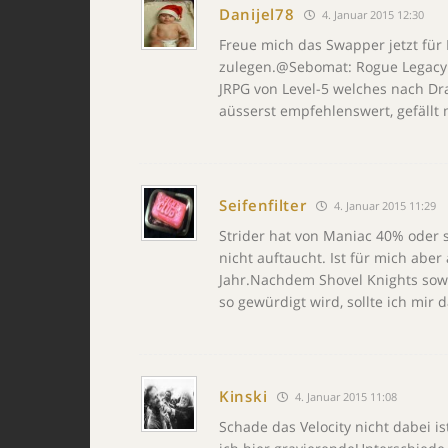
Danijel78
4. Januar 2015 12:30
Freue mich das Swapper jetzt für 
zulegen.@Sebomat: Rogue Legacy ha
JRPG von Level-5 welches nach Dra
aüsserst empfehlenswert, gefällt 
Seifenfilter
4. Januar 2015 11:29
Strider hat von Maniac 40% oder 
nicht auftaucht. Ist für mich abe
Jahr.Nachdem Shovel Knights sow
so gewürdigt wird, sollte ich mi
Kinski
4. Januar 2015 11:08
Schade das Velocity nicht dabei is