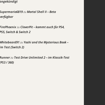
angekündigt
Supermario6819
Mortal Shell II – Beta
zu
verfügbar
FirePhoenix
CloverPit – kommt auch für PS4,
zu
PS5, Switch & Switch 2
Whitebeard91
Yoshi and the Mysterious Book –
zu
im Test (Switch 2)
Runner
Test Drive Unlimited 2 – im Klassik-Test
zu
(PS3 / 360)