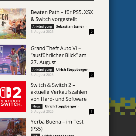
Beaten Path – für PS5, XSX
& Switch vorgestellt
Sebastian Essner
-
Ankündigung
6. August 2026
0
Grand Theft Auto VI –
“ausführlicher Blick” am
27. August
Ulrich Steppberger
-
Ankündigung
6. August 2026
0
Switch & Switch 2 –
aktuelle Verkaufszahlen
von Hard- und Software
Ulrich Steppberger
-
News
6. August 2026
1
Yerba Buena – im Test
(PS5)
Ulrich Steppberger
-