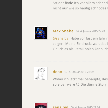
Strider finde ich vor allem sehr 
nicht nur wie so häufig schnödes 
Max Snake
4. Januar 2015 22:49
@sansibal
Habe vor fast ein Jahr 
zeigen. Meine Eindruckt war, das 
Ob ich es als Retail holen kann i
denx
4. Januar 2015 21:59
Wobei ich jetzt mal behaupte, da
spielbar wäre 😉 Die dünne Story
sansibal
4. Januar 2015 21:34