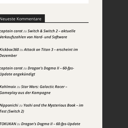
Neueste Kommentare
captain carot
Switch & Switch 2 – aktuelle
zu
Verkaufszahlen von Hard- und Software
Kickbox360
Attack on Titan 3 – erscheint im
zu
Dezember
captain carot
Dragon’s Dogma II – 60-fps-
zu
Update angekündigt
Kahlmoix
Star Wars: Galactic Racer –
zu
Gameplay aus der Kampagne
Nipponichi
Yoshi and the Mysterious Book – im
zu
Test (Switch 2)
TOKUKAN
Dragon’s Dogma II – 60-fps-Update
zu