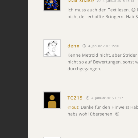
Max Snake
4. Januar 2015 15:13
Ich muss auch den Text lesen. 😉 K
nicht der erhoffte Bringern. Hab 
denx
4. Januar 2015 15:01
Kenne Metroid nicht, aber Strider 
nicht so auf Bewertungen, sonst 
durchgegangen.
TG215
4. Januar 2015 13:17
@out
: Danke für den Hinweis! Ha
habs wohl übersehen. 🙂