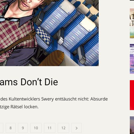
eams Don’t Die
 des Kultentwicklers Swery enttäuscht nicht: Absurde
zige Rätsel locken.
8
9
10
11
12