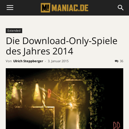
Extended
Die Download-Only-Spiele
des Jahres 2014
Von
Ulrich Steppberger
-
3. Januar 2015
36