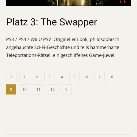
Platz 3: The Swapper
PS3 / PS4 / Wii U PSV  Origineller Look, philosophisch
angehauchte Sci-Fi-Geschichte und teils hammerharte
Teleportations-Rätsel: ein geschliffenes Game-Juwel.
1
2
3
4
5
6
7
8
9
10
11
12