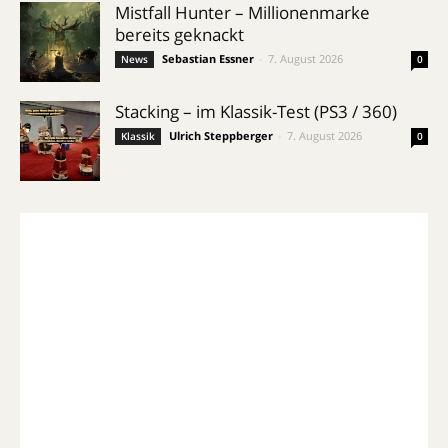
Mistfall Hunter – Millionenmarke
bereits geknackt
Sebastian Essner
-
7. August 2026
News
0
Stacking – im Klassik-Test (PS3 / 360)
Ulrich Steppberger
-
7. August 2026
Klassik
0