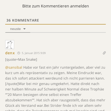
Bitte zum Kommentieren anmelden
36
KOMMENTARE
neuste
denx
5. Januar 2015 9:09
[quote=Max Snake]
@sansibal
Habe vor fast ein Jahr runtergeladen, aber viel zu
kurz um als repräsentativ zu zeigen. Meine Eindruckt war,
das ich sofort attackiert werdeund ich nicht parrieren kann.
[/quote]War bei mir genau umgekehrt. Hatte direkt nach
ner halben Minute auf Schwierigkeit Normal diese Trophäe
“”20 Mann besiegen ohne selbst einen Treffer
abzubekommen””. Hat sich aber rausgestellt, dass das mehr
Glück als Verstand war.Bei Strider finde ich vor allem sehr
schön, dass die Zwischengegner auch mal knackig sind und