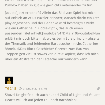
Pullblox haben so gut wie garnichts miteinander zu tun.
[/quote]Jetzt ernsthaft? Allein das Bild vom Spiel hat mich
auf Anhieb an Atlus Puzzler erinnert; danach direkt ein Let’s
play angesehen und der Gedanke wird bestätigt!Es wirkt
wie ein Catherine in Kiddie-Optik, das auch einen
passenden Titel erhielt:[youtube]V47DPta_Y_0[/youtube]Nun
erklärt mir doch bitte mal, wo es beim Spielprinzip – abseits
der Thematik und fehlenden Barbesuche –
nicht
Catherine
ähnelt. :DDas Block-Geschiebe/-Gezerre zum Bau von
Treppen gen Ziel ist sowas von direkt kopiert, dass ich mich
über ein Abstreiten der Tatsache nur wundern kann..
TG215
3. Januar 2015 17:05
Shovel Knight find ich auch super! Child of Light und Valiant
Hearts will ich auf jeden Fall noch nachholen!