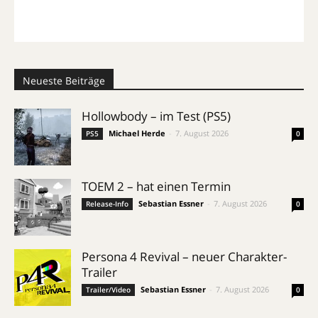
Neueste Beiträge
Hollowbody – im Test (PS5)
Michael Herde
-
7. August 2026
PS5
0
TOEM 2 – hat einen Termin
Sebastian Essner
-
7. August 2026
Release-Info
0
Persona 4 Revival – neuer Charakter-
Trailer
Sebastian Essner
-
7. August 2026
Trailer/Video
0