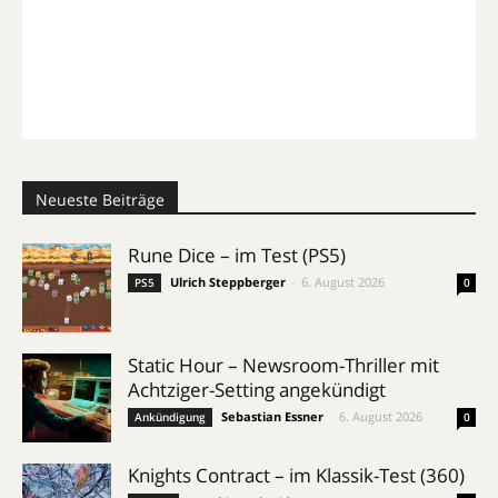
Neueste Beiträge
Rune Dice – im Test (PS5)
Ulrich Steppberger
-
6. August 2026
PS5
0
Static Hour – Newsroom-Thriller mit
Achtziger-Setting angekündigt
Sebastian Essner
-
6. August 2026
Ankündigung
0
Knights Contract – im Klassik-Test (360)