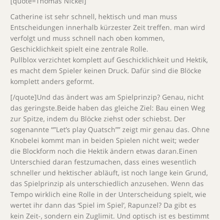
[quote=Thomas Nickel]
Catherine ist sehr schnell, hektisch und man muss
Entscheidungen innerhalb kürzester Zeit treffen. man wird
verfolgt und muss schnell nach oben kommen,
Geschicklichkeit spielt eine zentrale Rolle.
Pullblox verzichtet komplett auf Geschicklichkeit und Hektik,
es macht dem Spieler keinen Druck. Dafür sind die Blöcke
komplett anders geformt.
[/quote]Und das ändert was am Spielprinzip? Genau, nicht
das geringste.Beide haben das gleiche Ziel: Bau einen Weg
zur Spitze, indem du Blöcke ziehst oder schiebst. Der
sogenannte “”Let’s play Quatsch”” zeigt mir genau das. Ohne
Knobelei kommt man in beiden Spielen nicht weit; weder
die Blockform noch die Hektik ändern etwas daran.Einen
Unterschied daran festzumachen, dass eines wesentlich
schneller und hektischer abläuft, ist noch lange kein Grund,
das Spielprinzip als unterschiedlich anzusehen. Wenn das
Tempo wirklich eine Rolle in der Unterscheidung spielt, wie
wertet ihr dann das ‘Spiel im Spiel’, Rapunzel? Da gibt es
kein Zeit-, sondern ein Zuglimit. Und optisch ist es bestimmt