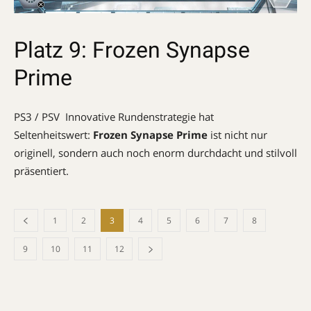
Platz 9: Frozen Synapse
Prime
PS3 / PSV  Innovative Rundenstrategie hat
Seltenheitswert:
Frozen Synapse Prime
ist nicht nur
originell, sondern auch noch enorm durchdacht und stilvoll
präsentiert.
1
2
3
4
5
6
7
8
9
10
11
12