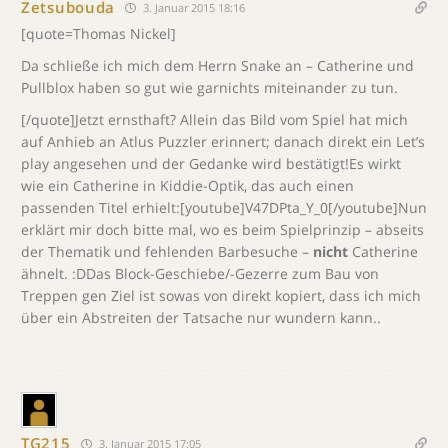
Zetsubouda
3. Januar 2015 18:16
[quote=Thomas Nickel]
Da schließe ich mich dem Herrn Snake an – Catherine und
Pullblox haben so gut wie garnichts miteinander zu tun.
[/quote]Jetzt ernsthaft? Allein das Bild vom Spiel hat mich
auf Anhieb an Atlus Puzzler erinnert; danach direkt ein Let’s
play angesehen und der Gedanke wird bestätigt!Es wirkt
wie ein Catherine in Kiddie-Optik, das auch einen
passenden Titel erhielt:[youtube]V47DPta_Y_0[/youtube]Nun
erklärt mir doch bitte mal, wo es beim Spielprinzip – abseits
der Thematik und fehlenden Barbesuche –
nicht
Catherine
ähnelt. :DDas Block-Geschiebe/-Gezerre zum Bau von
Treppen gen Ziel ist sowas von direkt kopiert, dass ich mich
über ein Abstreiten der Tatsache nur wundern kann..
TG215
3. Januar 2015 17:05