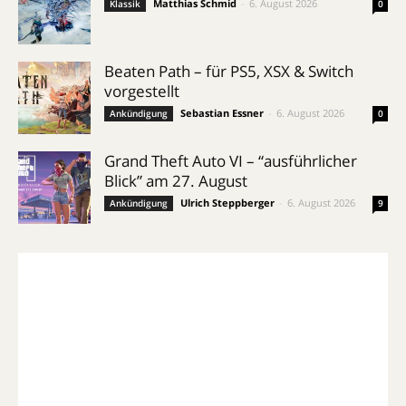
Matthias Schmid
-
6. August 2026
Klassik
0
Beaten Path – für PS5, XSX & Switch
vorgestellt
Sebastian Essner
-
6. August 2026
Ankündigung
0
Grand Theft Auto VI – “ausführlicher
Blick” am 27. August
Ulrich Steppberger
-
6. August 2026
Ankündigung
9