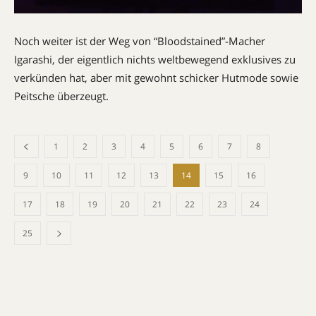
Noch weiter ist der Weg von “Bloodstained”-Macher
Igarashi, der eigentlich nichts weltbewegend exklusives zu
verkünden hat, aber mit gewohnt schicker Hutmode sowie
Peitsche überzeugt.
1
2
3
4
5
6
7
8
9
10
11
12
13
14
15
16
17
18
19
20
21
22
23
24
25