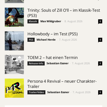
Trinity: Souls of Zill O’ll – im Klassik-Test
(PS3)
Max Wildgruber
-
8. August 2026
Klassik
0
Hollowbody – im Test (PS5)
Michael Herde
-
7. August 2026
PS5
0
TOEM 2 – hat einen Termin
Sebastian Essner
-
7. August 2026
Release-Info
0
Persona 4 Revival – neuer Charakter-
Trailer
Sebastian Essner
-
7. August 2026
Trailer/Video
0