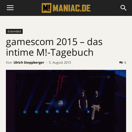
Extended
gamescom 2015 – das
intime M!-Tagebuch
Von
Ulrich Steppberger
-
5. August 2015
6