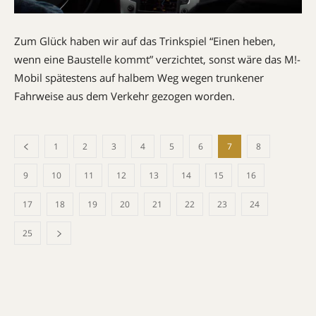
Zum Glück haben wir auf das Trinkspiel “Einen heben,
wenn eine Baustelle kommt” verzichtet, sonst wäre das M!-
Mobil spätestens auf halbem Weg wegen trunkener
Fahrweise aus dem Verkehr gezogen worden.
1
2
3
4
5
6
7
8
9
10
11
12
13
14
15
16
17
18
19
20
21
22
23
24
25