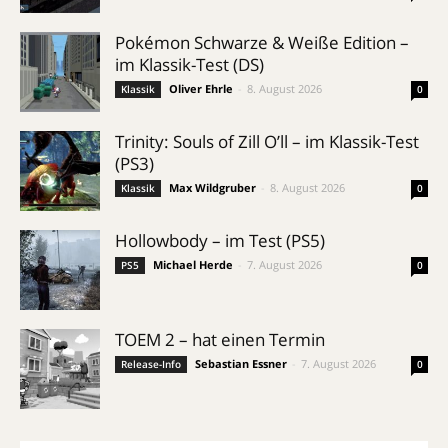
Pokémon Schwarze & Weiße Edition –
im Klassik-Test (DS)
Oliver Ehrle
-
8. August 2026
Klassik
0
Trinity: Souls of Zill O’ll – im Klassik-Test
(PS3)
Max Wildgruber
-
8. August 2026
Klassik
0
Hollowbody – im Test (PS5)
Michael Herde
-
7. August 2026
PS5
0
TOEM 2 – hat einen Termin
Sebastian Essner
-
7. August 2026
Release-Info
0