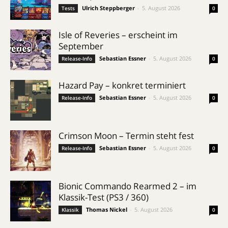
Ulrich Steppberger
-
5. August 2026
Tests
0
Isle of Reveries – erscheint im
September
Sebastian Essner
-
5. August 2026
Release-Info
0
Hazard Pay – konkret terminiert
Sebastian Essner
-
5. August 2026
Release-Info
0
Crimson Moon – Termin steht fest
Sebastian Essner
-
5. August 2026
Release-Info
0
Bionic Commando Rearmed 2 – im
Klassik-Test (PS3 / 360)
Thomas Nickel
-
5. August 2026
Klassik
0