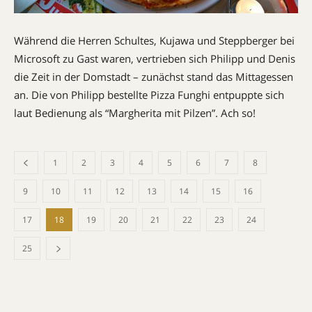
Während die Herren Schultes, Kujawa und Steppberger bei
Microsoft zu Gast waren, vertrieben sich Philipp und Denis
die Zeit in der Domstadt – zunächst stand das Mittagessen
an. Die von Philipp bestellte Pizza Funghi entpuppte sich
laut Bedienung als “Margherita mit Pilzen”. Ach so!
1
2
3
4
5
6
7
8
9
10
11
12
13
14
15
16
17
18
19
20
21
22
23
24
25