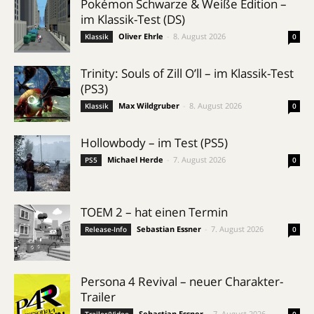
Pokémon Schwarze & Weiße Edition –
im Klassik-Test (DS)
Oliver Ehrle
-
8. August 2026
Klassik
0
Trinity: Souls of Zill O’ll – im Klassik-Test
(PS3)
Max Wildgruber
-
8. August 2026
Klassik
0
Hollowbody – im Test (PS5)
Michael Herde
-
7. August 2026
PS5
0
TOEM 2 – hat einen Termin
Sebastian Essner
-
7. August 2026
Release-Info
0
Persona 4 Revival – neuer Charakter-
Trailer
Sebastian Essner
-
7. August 2026