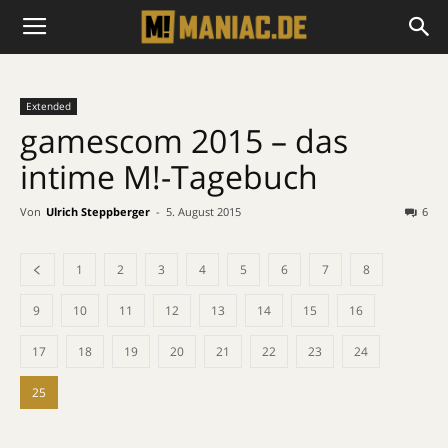
Extended
gamescom 2015 – das
intime M!-Tagebuch
Von
Ulrich Steppberger
-
5. August 2015
6
1
2
3
4
5
6
7
8
9
10
11
12
13
14
15
16
17
18
19
20
21
22
23
24
25