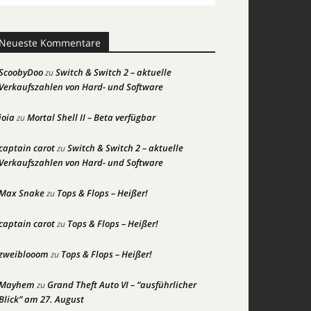
Neueste Kommentare
ScoobyDoo
Switch & Switch 2 – aktuelle
zu
Verkaufszahlen von Hard- und Software
joia
Mortal Shell II – Beta verfügbar
zu
captain carot
Switch & Switch 2 – aktuelle
zu
Verkaufszahlen von Hard- und Software
Max Snake
Tops & Flops – Heißer!
zu
captain carot
Tops & Flops – Heißer!
zu
zweiblooom
Tops & Flops – Heißer!
zu
Mayhem
Grand Theft Auto VI – “ausführlicher
zu
Blick” am 27. August