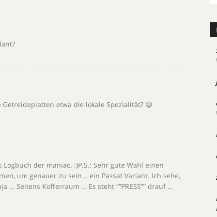
lant?
e Getreideplatten etwa die lokale Spezialität? 😀
 Logbuch der maniac. :)P.S.: Sehr gute Wahl einen
n, um genauer zu sein .. ein Passat Variant. Ich sehe,
chja … Seitens Kofferraum … Es steht “”PRESS”” drauf …