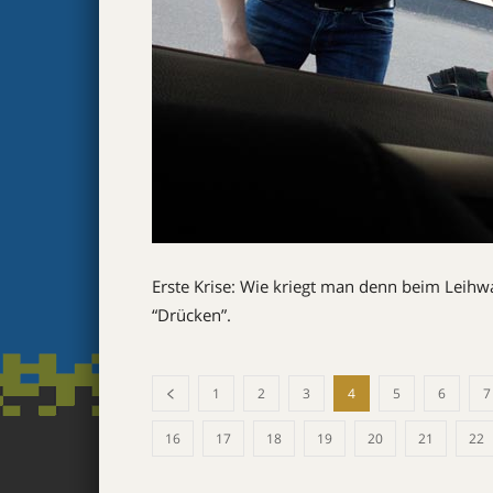
Erste Krise: Wie kriegt man denn beim Leih
“Drücken”.
1
2
3
4
5
6
7
16
17
18
19
20
21
22