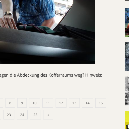
wagen die Abdeckung des Kofferraums weg? Hinweis:
8
9
10
11
12
13
14
15
23
24
25