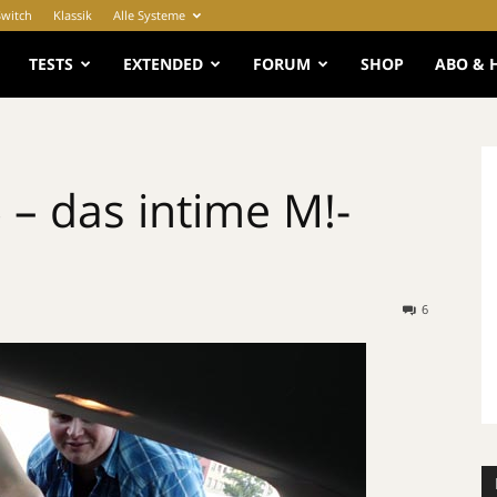
Switch
Klassik
Alle Systeme
e
TESTS
EXTENDED
FORUM
SHOP
ABO & 
– das intime M!-
6