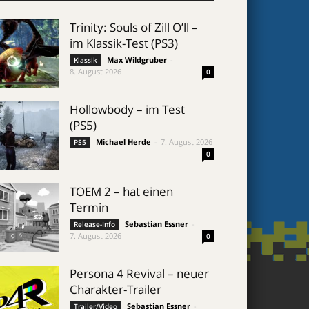
Trinity: Souls of Zill O’ll –
im Klassik-Test (PS3)
Max Wildgruber
-
Klassik
8. August 2026
0
Hollowbody – im Test
(PS5)
Michael Herde
-
7. August 2026
PS5
0
TOEM 2 – hat einen
Termin
Sebastian Essner
-
Release-Info
7. August 2026
0
Persona 4 Revival – neuer
Charakter-Trailer
Sebastian Essner
-
Trailer/Video