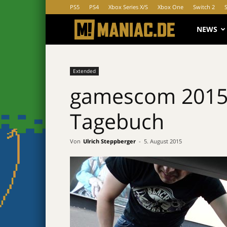
PS5
PS4
Xbox Series X/S
Xbox One
Switch 2
MANIAC.d
NEWS
Extended
gamescom 2015 
Tagebuch
Von
Ulrich Steppberger
-
5. August 2015