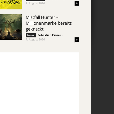
7. August 2026
0
Mistfall Hunter –
Millionenmarke bereits
geknackt
Sebastian Essner
-
News
7. August 2026
0