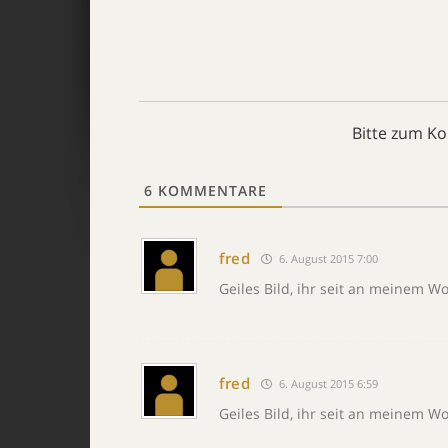
Bitte zum K
6
KOMMENTARE
fred
6. August 2015 7:00
Geiles Bild, ihr seit an meinem W
fred
6. August 2015 6:59
Geiles Bild, ihr seit an meinem W