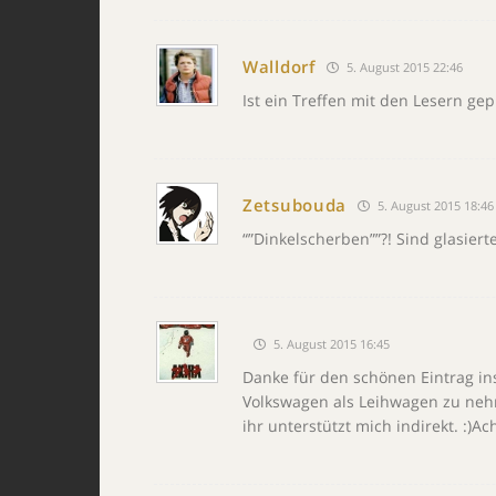
Walldorf
5. August 2015 22:46
Ist ein Treffen mit den Lesern gep
Zetsubouda
5. August 2015 18:46
“”Dinkelscherben””?! Sind glasiert
5. August 2015 16:45
Danke für den schönen Eintrag ins
Volkswagen als Leihwagen zu nehme
ihr unterstützt mich indirekt. :)A