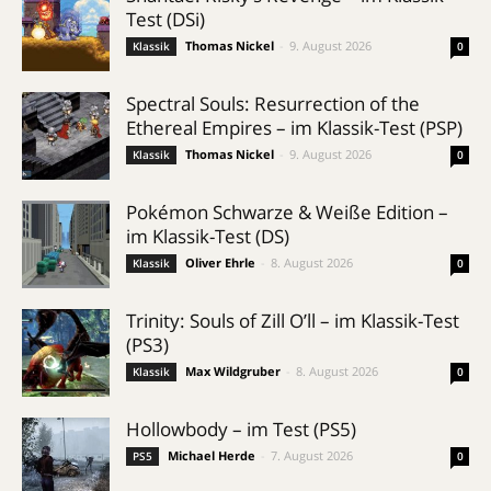
Test (DSi)
Thomas Nickel
-
9. August 2026
Klassik
0
Spectral Souls: Resurrection of the
Ethereal Empires – im Klassik-Test (PSP)
Thomas Nickel
-
9. August 2026
Klassik
0
Pokémon Schwarze & Weiße Edition –
im Klassik-Test (DS)
Oliver Ehrle
-
8. August 2026
Klassik
0
Trinity: Souls of Zill O’ll – im Klassik-Test
(PS3)
Max Wildgruber
-
8. August 2026
Klassik
0
Hollowbody – im Test (PS5)
Michael Herde
-
7. August 2026
PS5
0