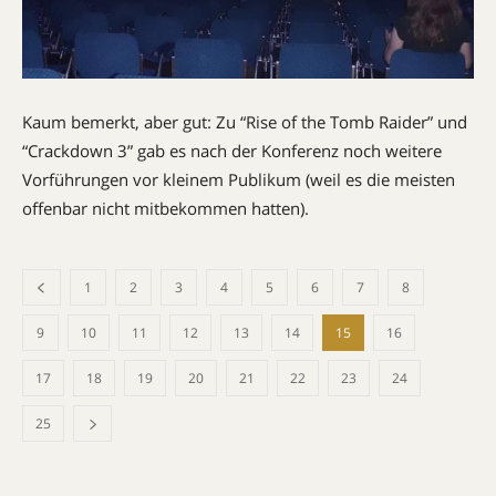
Kaum bemerkt, aber gut: Zu “Rise of the Tomb Raider” und
“Crackdown 3” gab es nach der Konferenz noch weitere
Vorführungen vor kleinem Publikum (weil es die meisten
offenbar nicht mitbekommen hatten).
1
2
3
4
5
6
7
8
9
10
11
12
13
14
15
16
17
18
19
20
21
22
23
24
25