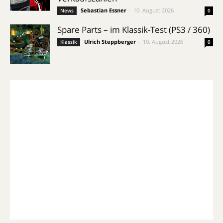
Sebastian Essner
-
10. August 2026
News
0
Spare Parts – im Klassik-Test (PS3 / 360)
Ulrich Steppberger
-
10. August 2026
Klassik
0