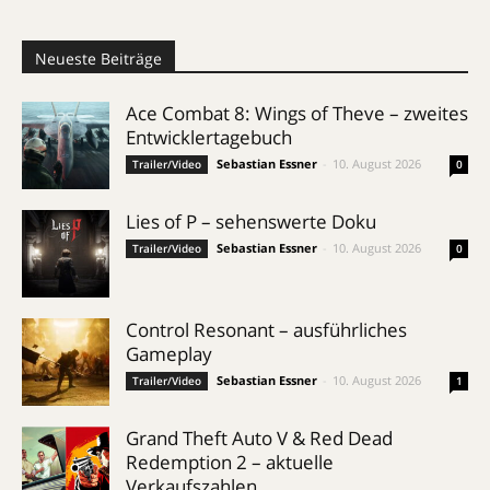
Neueste Beiträge
Ace Combat 8: Wings of Theve – zweites
Entwicklertagebuch
Sebastian Essner
-
10. August 2026
Trailer/Video
0
Lies of P – sehenswerte Doku
Sebastian Essner
-
10. August 2026
Trailer/Video
0
Control Resonant – ausführliches
Gameplay
Sebastian Essner
-
10. August 2026
Trailer/Video
1
Grand Theft Auto V & Red Dead
Redemption 2 – aktuelle
Verkaufszahlen