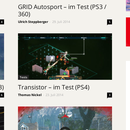
GRID Autosport – im Test (PS3 /
360)
Ulrich Steppberger
-
29. Juli 2014
4
5
Tests
3)
Transistor – im Test (PS4)
Thomas Nickel
-
23. Juli 2014
6
3