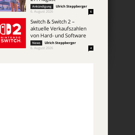
Ulrich Steppberger
-
Ankündigung
6. August 2026
6
Switch & Switch 2 –
aktuelle Verkaufszahlen
von Hard- und Software
Ulrich Steppberger
-
News
6. August 2026
4