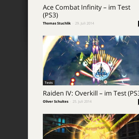
Ace Combat Infinity – im Test
(PS3)
Thomas Stuchlik
-
29. Juli 2014
Tests
Raiden IV: Overkill – im Test (PS
Oliver Schultes
-
25. Juli 2014