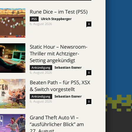
Rune Dice – im Test (PS5)
Ulrich Steppberger
-
PS5
6. August 2026
0
Static Hour – Newsroom-
Thriller mit Achtziger-
Setting angekündigt
Sebastian Essner
-
Ankündigung
6. August 2026
0
Beaten Path – für PS5, XSX
& Switch vorgestellt
Sebastian Essner
-
Ankündigung
6. August 2026
0
Grand Theft Auto VI –
“ausführlicher Blick” am
27. August