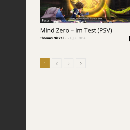
Tests
Mind Zero – im Test (PSV)
Thomas Nickel
-
21. Juli 2014
1
2
3