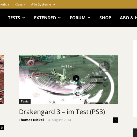
Switch
Klassik
Alle Systeme
e
TESTS
EXTENDED
FORUM
SHOP
ABO & 
Tests
Drakengard 3 – im Test (PS3)
Thomas Nickel
-
4. August 2014
8
0