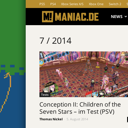
PS5
PS4
Xbox Series X/S
Xbox One
Switch 2
MANIAC.d
NEWS
7 / 2014
Tests
Conception II: Children of the
Seven Stars – im Test (PSV)
Thomas Nickel
-
5. August 2014