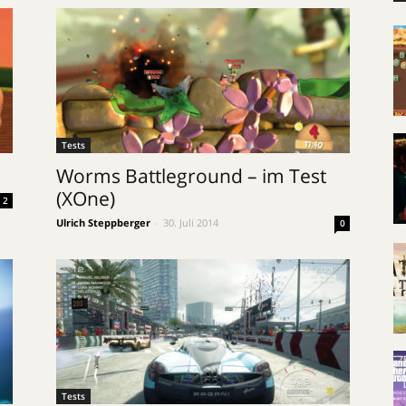
Tests
Worms Battleground – im Test
(XOne)
2
Ulrich Steppberger
-
30. Juli 2014
0
Tests