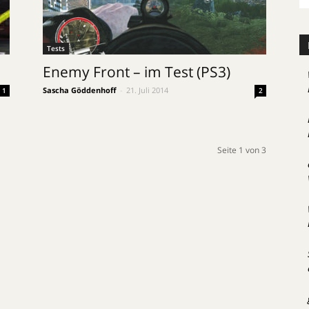
Tests
Enemy Front – im Test (PS3)
Sascha Göddenhoff
-
21. Juli 2014
1
2
Seite 1 von 3