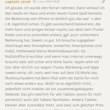
captain carot
3. Juni 2010 18:28
Ich glaube, ich würde den Ferrari nehmen. Dann verkauf ich
den, kaufe ein Haus und einen neuen Cuore.Spaß beiseite,
die Bedienung vom iPhone ist wirklich gut, das war´s aber
z.B. eigentlich schon. Es gibt ausreichend Konkurrenz, die
mehr kann und einiges besser macht, nur eben kein iTunes
bietet und eine zumindest andere, ggf. auch schlechtere
Bedienung hat. Soweit, so gut. Ich brauche zugegeben
überhaupt kein Smartphone. Immerhin, Smartphones sind
mobil, mittlerweile kleine Multimediawunder, für
Notfalloffice brauchbar und wenn man Internet unterwegs
braucht oder will sicher eine feine Sache. Apple sehe ich
hier aber ehrlich nur wegen iTunes, Marketing und Hype
soweit vorne, vllt. noch, weil man auf dem US-Markt das
Multitouchpatent hat.Beim iPad sieht die Sache für mich
noch etwas anders aus. Mobil ist es eigentlich nicht,
jedenfalls nicht mobiler als ein zusammengeklapptes
Netbook. Das gilt natürlich für alle Tablets, womit für mich
persönlich auch alle Tablets flachfallen. Andere Tablets
können aber zumindest mehr, und zwar zum gleichen Preis