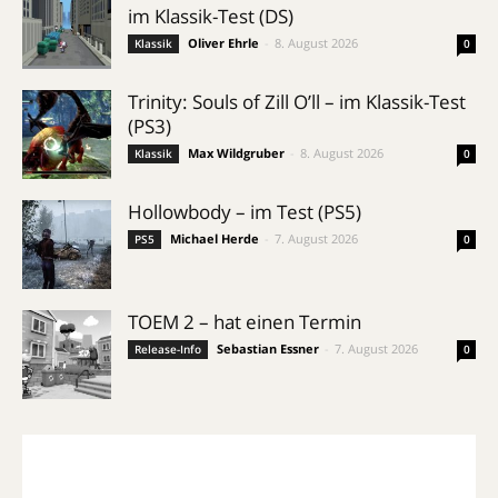
im Klassik-Test (DS)
Oliver Ehrle
-
8. August 2026
Klassik
0
Trinity: Souls of Zill O’ll – im Klassik-Test
(PS3)
Max Wildgruber
-
8. August 2026
Klassik
0
Hollowbody – im Test (PS5)
Michael Herde
-
7. August 2026
PS5
0
TOEM 2 – hat einen Termin
Sebastian Essner
-
7. August 2026
Release-Info
0