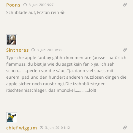
Poons
3. Juni 2010 9:27
Schublade auf, Fczfan rein 😀
Sinthoras
3. Juni 2010 8:33
Typische apple fanboy gähhn kommentare (ausser natürlich
flammuss, du bist ja wie du sagst kein fan ;-)Ja, ich seh
schon……..perlen vor die säue.Tja, dann viel spass mit
eurem ipad und den hundert anderen nutzlosen dingen die
apple sicher noch rausbringt.Die izahnbürste,der
itischtennisschläger, das imonokel………….lol!!
chief wiggum
3. Juni 2010 1:12