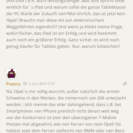
und sind i.d.R. auch leistungsfähiger, was also spricht bitte
wirklich für´s iPad und warum sollte die ganze Tabletklasse
der PC-Markt der Zukunft sein?Mal ehrlich, das ist jetzt kein
Hype? Braucht man diese Art von elektronischem
Weggefährten eigentlich? Und wenn ja bleibt meine Frage,
wofür?Sicher, das iPad ist ein Erfolg und wird bestimmt
auch noch ein größerer Erfolg. Ganz sicher, es wird noch
genug Käufer für Tablets geben. Nur, warum bitteschön?
Poons
3. Juni 2010 17:51
Nö, Opel is mir völlig wurscht, außer natürlich die armen
Schweine in den Werken, die immernoch von GM unterjocht
werden ;-)Ich meinte das eher dahingehend, dass z.B. bei
Smartphones nen iPhone preislich nicht derart weit weg
von der Konkurrenz ist (von den überzogenen T-Mobile
Preisen mal abgesehn), wie nen Ferrari von nem Opel! Da
hättest statt dem Ferrari vielleicht nen BMW oder nen Benz