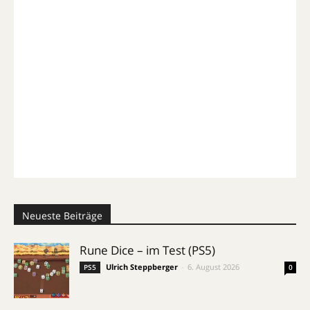
Neueste Beiträge
Rune Dice – im Test (PS5)
Ulrich Steppberger
-
6. August 2026
PS5
0