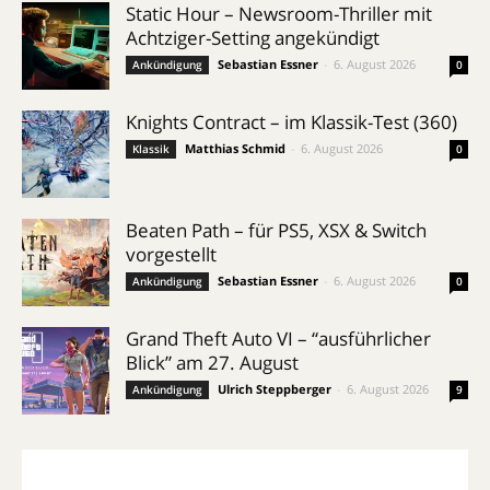
Static Hour – Newsroom-Thriller mit
Achtziger-Setting angekündigt
Sebastian Essner
-
6. August 2026
Ankündigung
0
Knights Contract – im Klassik-Test (360)
Matthias Schmid
-
6. August 2026
Klassik
0
Beaten Path – für PS5, XSX & Switch
vorgestellt
Sebastian Essner
-
6. August 2026
Ankündigung
0
Grand Theft Auto VI – “ausführlicher
Blick” am 27. August
Ulrich Steppberger
-
6. August 2026
Ankündigung
9