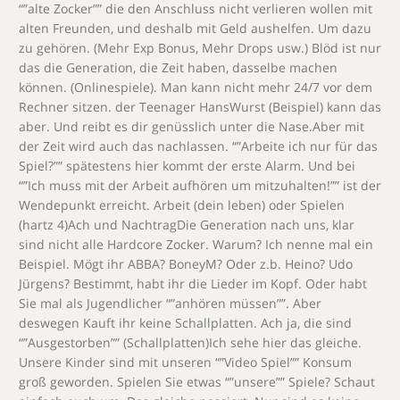
“”alte Zocker”” die den Anschluss nicht verlieren wollen mit
alten Freunden, und deshalb mit Geld aushelfen. Um dazu
zu gehören. (Mehr Exp Bonus, Mehr Drops usw.) Blöd ist nur
das die Generation, die Zeit haben, dasselbe machen
können. (Onlinespiele). Man kann nicht mehr 24/7 vor dem
Rechner sitzen. der Teenager HansWurst (Beispiel) kann das
aber. Und reibt es dir genüsslich unter die Nase.Aber mit
der Zeit wird auch das nachlassen. “”Arbeite ich nur für das
Spiel?”” spätestens hier kommt der erste Alarm. Und bei
“”Ich muss mit der Arbeit aufhören um mitzuhalten!”” ist der
Wendepunkt erreicht. Arbeit (dein leben) oder Spielen
(hartz 4)Ach und NachtragDie Generation nach uns, klar
sind nicht alle Hardcore Zocker. Warum? Ich nenne mal ein
Beispiel. Mögt ihr ABBA? BoneyM? Oder z.b. Heino? Udo
Jürgens? Bestimmt, habt ihr die Lieder im Kopf. Oder habt
Sie mal als Jugendlicher “”anhören müssen””. Aber
deswegen Kauft ihr keine Schallplatten. Ach ja, die sind
“”Ausgestorben”” (Schallplatten)Ich sehe hier das gleiche.
Unsere Kinder sind mit unseren “”Video Spiel”” Konsum
groß geworden. Spielen Sie etwas “”unsere”” Spiele? Schaut