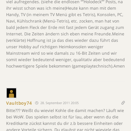
viel aufregendes. (siehe die endlosen “”Holodeck”” Posts, na
ihr wisst schon was ich meine)Heute kann man mit dem
Handy, TV (in meinem TV Menü gibt es Tetris), Konsolen, PC,
Navi, Kühlschrank (Menü-Tetris), etc. zocken, man hat von
bald jedem Fleck der Erde mit fast jedem Gerät zugang zum
Internet. Die Zeiten ändern sich eben meine Freunde.Meine
(verklärte) Hoffnung ist ja das dies wieder dazu führt das
unser Hobby auf richtigen Heimkonsolen weniger
Mainstream wird so wie damals zu 16-Bit Zeiten und wir
somit wieder bedeutend weniger, qualitativ aber bedeutend
hochwertigere Spiele bekommen (gameplaytechnisch).Amen
Vaultboy74
28. September 2011 20:05
Bitte??? Weißt du wieviel Kohle die damit machen? Läuft wie
bei WoW. Das spielen selbst ist für lau, aber wenn du die
Kreditkarte zückst kannst du dir z.b bessere Einheiten oder
andere Vorteile sichern. Du glaubst gar nicht wieviele das