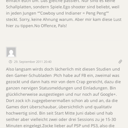
einfach euch um. Das gleiche passiert. Nur sind es keine
Schallplatten, sondern Spiele.Ego shooter sind beliebt, weil
in jeden Jungen “”Cowboy und Indianer = Peng Peng””
steckt. Sorry, keine Ahnung warum. Aber mir kam diese Lust
hier zu tippen.No Offence, Pals!
29. September 2011 20:40
Also langsam wirds doch lächerlich mit diesen Studien und
den Gamer-Schubladen :PIch habe auf FB ein, zweimal was
gezockt und dann hats mir von dem Crap gereicht, dazu die
ganzen nervigen Statusmeldungen und Einladungen. Bin
glücklicherweise ausgestiegen und nur noch auf Google+.
Dort zock ich zugegebenermaßen schon ab und an, da die
Games dort überschaubar, übersichtlich und qualitativ
hochwertig sind. Bin seit Start Mitte Juni dabei und hab
seither aber vielleicht zwei oder drei Sessions zu je 15-30
Minuten eingelegt.Zocke lieber auf PSP und PS3, also die