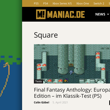
PS5
PS4
Xbox Series X/S
Xbox One
Switch 2
MANIAC.d
NEWS
Square
Tests
Final Fantasy Anthology: Europ
Edition – im Klassik-Test (PS)
Colin Gäbel
-
5. April 2021