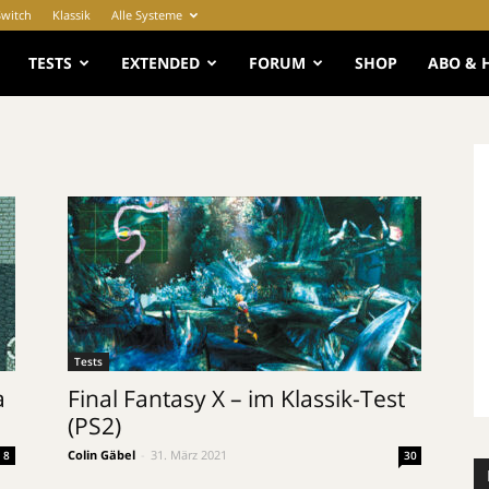
Switch
Klassik
Alle Systeme
e
TESTS
EXTENDED
FORUM
SHOP
ABO & 
Tests
a
Final Fantasy X – im Klassik-Test
(PS2)
Colin Gäbel
-
31. März 2021
8
30