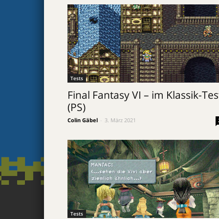
Tests
Final Fantasy VI – im Klassik-Tes
(PS)
Colin Gäbel
-
3. März 2021
Tests