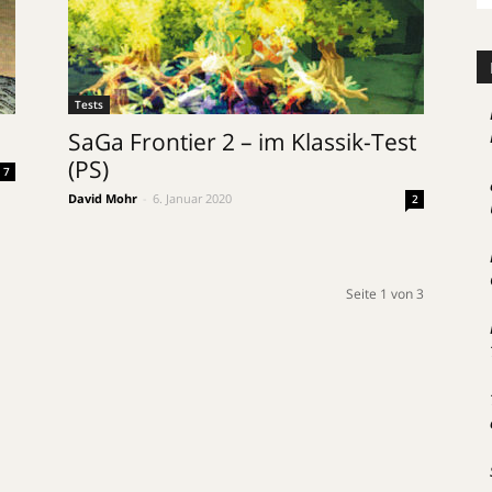
Tests
SaGa Frontier 2 – im Klassik-Test
(PS)
7
David Mohr
-
6. Januar 2020
2
Seite 1 von 3