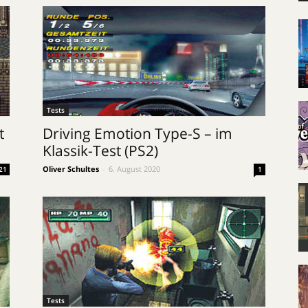
Tests
t
Driving Emotion Type-S – im
Klassik-Test (PS2)
Oliver Schultes
-
6. August 2020
21
1
Tests