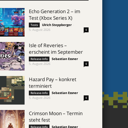
Echo Generation 2 – im
Test (Xbox Series X)
Ulrich Steppberger
-
Tests
5. August 2026
0
Isle of Reveries –
erscheint im September
Sebastian Essner
-
Release-Info
5. August 2026
0
Hazard Pay – konkret
terminiert
Sebastian Essner
-
Release-Info
5. August 2026
0
Crimson Moon – Termin
steht fest
Sebastian Essner
-
Release-Info