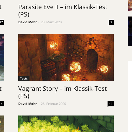
t
Parasite Eve II – im Klassik-Test
(PS)
David Mohr
-
28. März 2020
17
7
Tests
t
Vagrant Story – im Klassik-Test
(PS)
David Mohr
-
26. Februar 2020
5
13