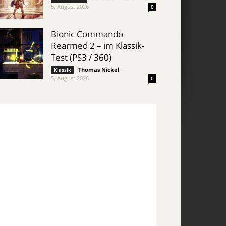
5. August 2026
0
Bionic Commando
Rearmed 2 – im Klassik-
Test (PS3 / 360)
Thomas Nickel
-
Klassik
5. August 2026
0