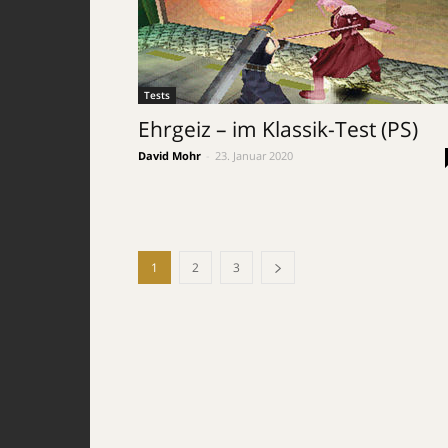
Tests
Ehrgeiz – im Klassik-Test (PS)
David Mohr
-
23. Januar 2020
1
2
3