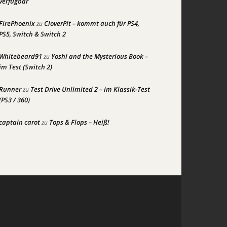
verfügbar
FirePhoenix
CloverPit – kommt auch für PS4,
zu
PS5, Switch & Switch 2
Whitebeard91
Yoshi and the Mysterious Book –
zu
im Test (Switch 2)
Runner
Test Drive Unlimited 2 – im Klassik-Test
zu
(PS3 / 360)
captain carot
Tops & Flops – Heiß!
zu