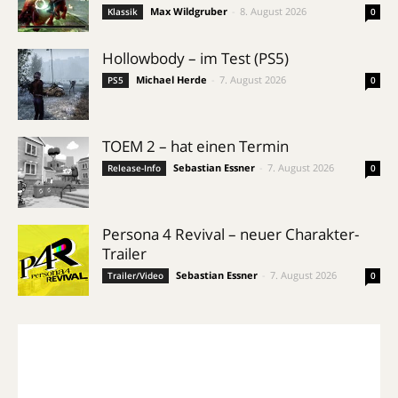
Max Wildgruber
-
8. August 2026
Klassik
0
Hollowbody – im Test (PS5)
Michael Herde
-
7. August 2026
PS5
0
TOEM 2 – hat einen Termin
Sebastian Essner
-
7. August 2026
Release-Info
0
Persona 4 Revival – neuer Charakter-
Trailer
Sebastian Essner
-
7. August 2026
Trailer/Video
0