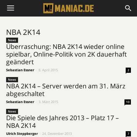
NBA 2K14
News
Überraschung: NBA 2K14 wieder online
spielbar, Online-Politik von 2K dauerhaft
geändert
Sebastian Essner
-
8. April 2015
2
News
NBA 2K14 – Server werden am 31. März
abgeschaltet
Sebastian Essner
-
3. März 2015
10
News
Die Spiele des Jahres 2013 – Platz 17 –
NBA 2K14
Ulrich Steppberger
-
24. Dezember 2013
7