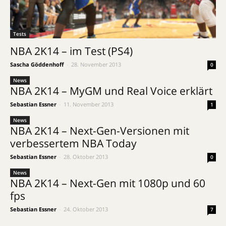
Tests
NBA 2K14 – im Test (PS4)
Sascha Göddenhoff
-
28. November 2013
0
News
NBA 2K14 – MyGM und Real Voice erklärt
Sebastian Essner
-
11. November 2013
1
News
NBA 2K14 – Next-Gen-Versionen mit
verbessertem NBA Today
Sebastian Essner
-
28. Oktober 2013
0
News
NBA 2K14 – Next-Gen mit 1080p und 60
fps
Sebastian Essner
-
24. Oktober 2013
7