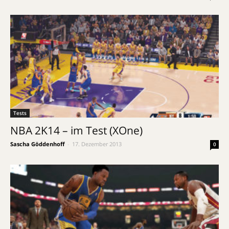
Tests
NBA 2K14 – im Test (XOne)
Sascha Göddenhoff
-
17. Dezember 2013
0