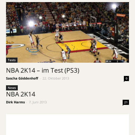
Tests
NBA 2K14 – im Test (PS3)
Sascha Göddenhoff
-
22. Oktober 2013
0
News
NBA 2K14
Dirk Harms
-
7. Juni 2013
21