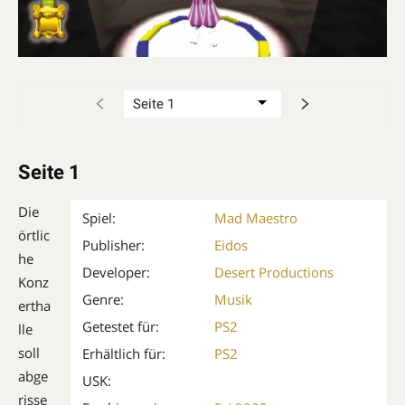
Seite 1
Die
Spiel:
Mad Maestro
örtlic
Publisher:
Eidos
he
Developer:
Desert Productions
Konz
Genre:
Musik
ertha
Getestet für:
PS2
lle
soll
Erhältlich für:
PS2
abge
USK:
risse