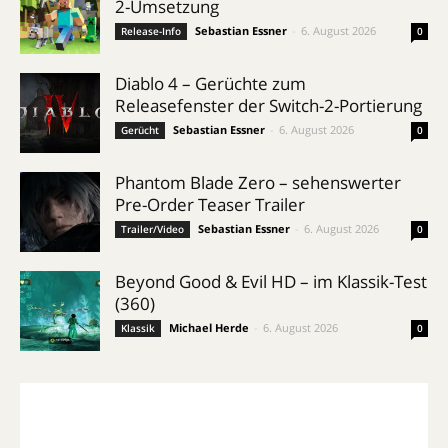
2-Umsetzung
Sebastian Essner
-
6. August 2026
Release-Info
0
Diablo 4 – Gerüchte zum
Releasefenster der Switch-2-Portierung
Sebastian Essner
-
6. August 2026
Gerücht
0
Phantom Blade Zero – sehenswerter
Pre-Order Teaser Trailer
Sebastian Essner
-
6. August 2026
Trailer/Video
0
Beyond Good & Evil HD – im Klassik-Test
(360)
Michael Herde
-
6. August 2026
Klassik
0