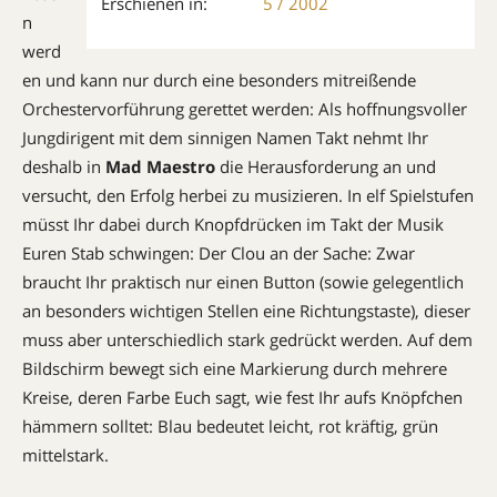
Erschienen in:
5 / 2002
n
werd
en und kann nur durch eine besonders mitreißende
Orchester­vorführung gerettet werden: Als hoffnungsvoller
Jungdirigent mit dem sinnigen Namen Takt nehmt Ihr
deshalb in
Mad Maestro
die Heraus­forderung an und
versucht, den Erfolg herbei zu musizieren. In elf Spielstufen
müsst Ihr dabei durch Knopf­drücken im Takt der Mu­sik
Euren Stab schwingen: Der Clou an der Sache: Zwar
braucht Ihr praktisch nur einen Button (sowie gelegentlich
an besonders wichtigen Stellen eine Richtungstaste), dieser
muss aber unterschiedlich stark gedrückt werden. Auf dem
Bildschirm bewegt sich eine Markierung durch mehrere
Kreise, deren Farbe Euch sagt, wie fest Ihr aufs Knöpfchen
hämmern solltet: Blau bedeutet leicht, rot kräftig, grün
mittelstark.