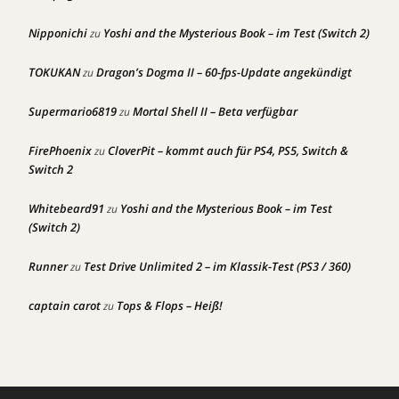
Nipponichi
Yoshi and the Mysterious Book – im Test (Switch 2)
zu
TOKUKAN
Dragon’s Dogma II – 60-fps-Update angekündigt
zu
Supermario6819
Mortal Shell II – Beta verfügbar
zu
FirePhoenix
CloverPit – kommt auch für PS4, PS5, Switch &
zu
Switch 2
Whitebeard91
Yoshi and the Mysterious Book – im Test
zu
(Switch 2)
Runner
Test Drive Unlimited 2 – im Klassik-Test (PS3 / 360)
zu
captain carot
Tops & Flops – Heiß!
zu