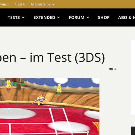
Switch
Klassik
Alle Systeme
e
TESTS
EXTENDED
FORUM
SHOP
ABO & 
en – im Test (3DS)
4