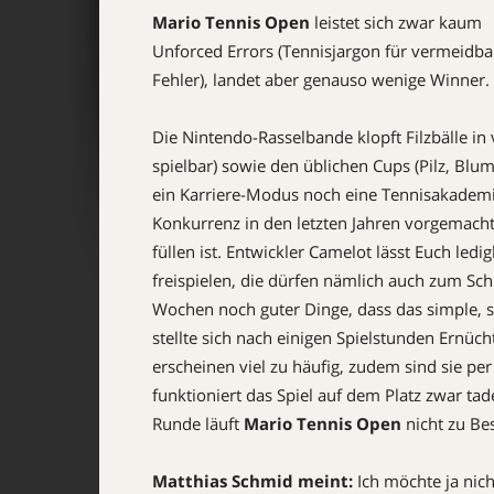
Mario Tennis Open
leistet sich zwar kaum
Unforced Errors (Tennisjargon für vermeidba
Fehler), landet aber genauso wenige Winner.
Die Nintendo-Rasselbande klopft Filzbälle i
spielbar) sowie den üblichen Cups (Pilz, Blu
ein Karriere-Modus noch eine Tennisakademie,
Konkurrenz in den letzten Jahren vorgemacht
füllen ist. Entwickler Camelot lässt Euch led
freispielen, die dürfen nämlich auch zum Sch
Wochen noch guter Dinge, dass das simple, su
stellte sich nach einigen Spielstunden Ernüch
erscheinen viel zu häufig, zudem sind sie pe
funktioniert das Spiel auf dem Platz zwar tadel
Runde läuft
Mario Tennis Open
nicht zu Bes
Matthias Schmid meint:
Ich möchte ja nich