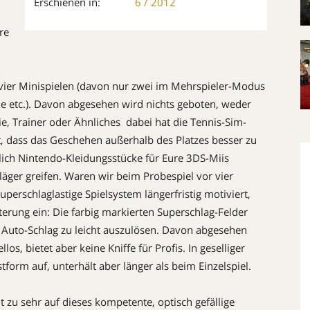
Erschienen in:
6 / 2012
re
n vier Minispielen (davon nur zwei im Mehrspieler-Modus
me etc.). Davon abgesehen wird nichts geboten, weder
 Trainer oder Ähnliches  dabei hat die Tennis-Sim-
, dass das Geschehen außerhalb des Platzes besser zu
iglich Nintendo-Kleidungsstücke für Eure 3DS-Miis
läger greifen. Waren wir beim Probespiel vor vier
perschlaglastige Spielsystem längerfristig motiviert,
terung ein: Die farbig markierten Superschlag-Felder
r Auto-Schlag zu leicht auszulösen. Davon abgesehen
los, bietet aber keine Kniffe für Profis. In geselliger
tform auf, unterhält aber länger als beim Einzelspiel.
t zu sehr auf dieses kompetente, optisch gefällige