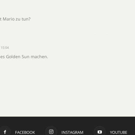
t Mario zu tun?
 15:04
eues Golden Sun machen.
FACEBOOK
INSTAGRAM
YOUTUBE