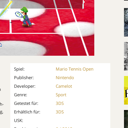
Spiel:
Mario Tennis Open
Publisher:
Nintendo
Developer:
Camelot
n
Genre:
Sport
Getestet für:
3DS
h-
g,
Erhältlich für:
3DS
USK: