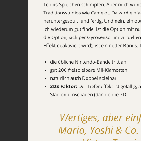
Tennis-Spielchen schimpfen. Aber mich wunder
Traditionsstudios wie Camelot. Da wird einf
heruntergespult  und fertig. Und nein, ein o
ich wiederum gut finde, ist die Option mit 
die Option, sich per Gyrosensor im virtuell
Effekt deaktiviert wird), ist ein netter Bonu
die übliche Nintendo-Bande tritt an
gut 200 freispielbare Mii-Klamotten
natürlich auch Doppel spielbar
3DS-Faktor:
Der Tiefeneffekt ist gefällig
Stadion umschauen (dann ohne 3D).
Wertiges, aber ein
Mario, Yoshi & Co. 