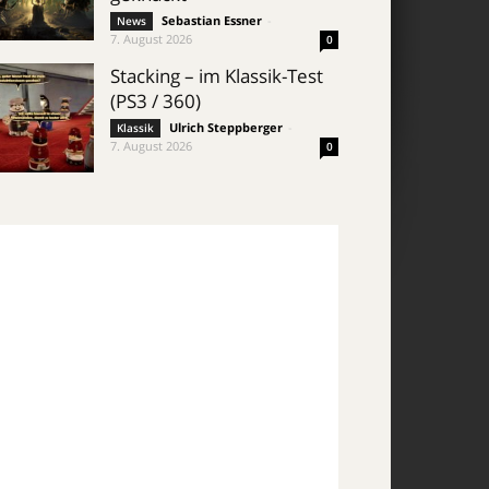
Sebastian Essner
-
News
7. August 2026
0
Stacking – im Klassik-Test
(PS3 / 360)
Ulrich Steppberger
-
Klassik
7. August 2026
0