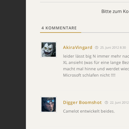
Bitte zum K
4
KOMMENTARE
AkiraVingard
25. Juni 2012 8:30
leider lässt big N immer mehr n
XL ansieht (was für eine lange B
macht mal hinne und werdet wieder
Microsoft schlafen nicht !!!!
Digger Boomshot
22. Juni 2012
Camelot entwickelt beides.