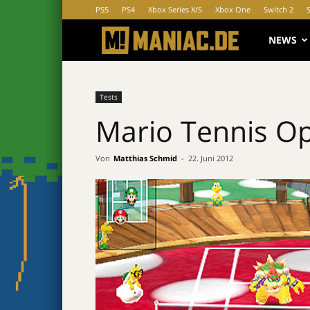
PS5
PS4
Xbox Series X/S
Xbox One
Switch 2
MANIAC.d
NEWS
Tests
Mario Tennis Op
Von
Matthias Schmid
-
22. Juni 2012