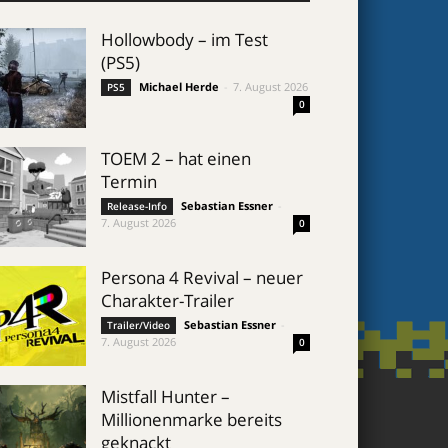
Hollowbody – im Test
(PS5)
Michael Herde
-
7. August 2026
PS5
0
TOEM 2 – hat einen
Termin
Sebastian Essner
-
Release-Info
7. August 2026
0
Persona 4 Revival – neuer
Charakter-Trailer
Sebastian Essner
-
Trailer/Video
7. August 2026
0
Mistfall Hunter –
Millionenmarke bereits
geknackt