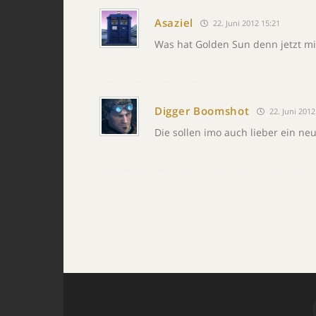
Asaziel
22. Juni 2012 15:21
Was hat Golden Sun denn jetzt mi
Digger Boomshot
22. Juni 2012
Die sollen imo auch lieber ein n