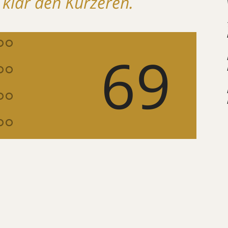
 klar den Kürzeren.
69