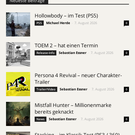
Neueste Beiträge
Hollowbody – im Test (PS5)
Michael Herde
-
7. August 2026
PS5
0
TOEM 2 – hat einen Termin
Sebastian Essner
-
7. August 2026
Release-Info
0
Persona 4 Revival – neuer Charakter-
Trailer
Sebastian Essner
-
7. August 2026
Trailer/Video
0
Mistfall Hunter – Millionenmarke
bereits geknackt
Sebastian Essner
-
7. August 2026
News
0
Stacking – im Klassik-Test (PS3 / 360)