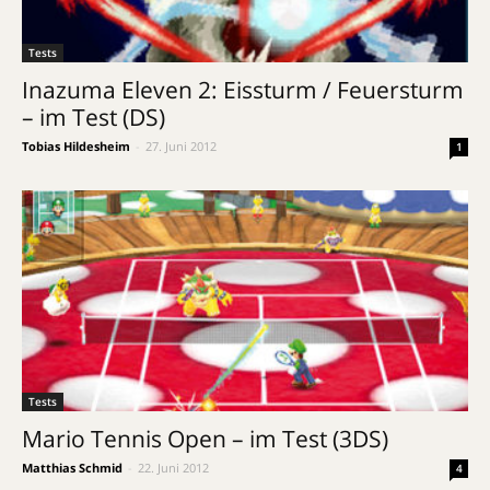
Tests
Inazuma Eleven 2: Eissturm / Feuersturm
– im Test (DS)
Tobias Hildesheim
-
27. Juni 2012
1
Tests
Mario Tennis Open – im Test (3DS)
Matthias Schmid
-
22. Juni 2012
4