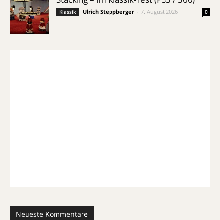
Ulrich Steppberger
-
7. August 2026
Klassik
0
Neueste Kommentare