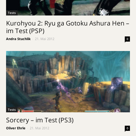
Tests
Kurohyou 2: Ryu ga Gotoku Ashura Hen –
im Test (PSP)
Andra Stuchlik
-
21. Mai 2012
0
Tests
Sorcery – im Test (PS3)
Oliver Ehrle
-
21. Mai 2012
0