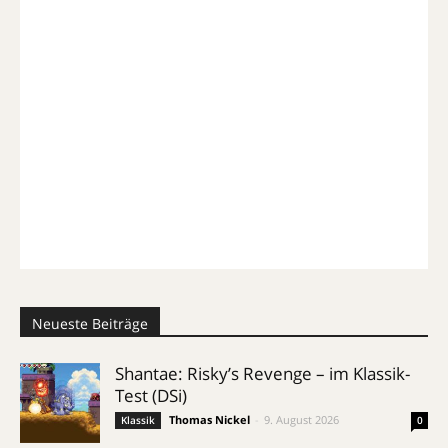
Neueste Beiträge
Shantae: Risky’s Revenge – im Klassik-
Test (DSi)
Thomas Nickel
-
9. August 2026
Klassik
0