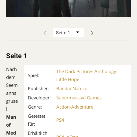
Seite 1
Nach
The Dark Pictures Anthology:
Spiel:
dem
Little Hope
Seem
Publisher:
Bandai-Namco
anns
Developer:
Supermassive Games
gruse
Genre:
Action-Adventure
l
Getestet
Man
PS4
für:
of
Med
Erhältlich
PS4
,
XOne