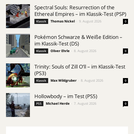
Spectral Souls: Resurrection of the
Ethereal Empires – im Klassik-Test (PSP)
Thomas Nickel
-
9. August 2026
Klassik
0
Pokémon Schwarze & Weiße Edition –
im Klassik-Test (DS)
Oliver Ehrle
-
8. August 2026
Klassik
0
Trinity: Souls of Zill O’ll – im Klassik-Test
(PS3)
Max Wildgruber
-
8. August 2026
Klassik
0
Hollowbody – im Test (PS5)
Michael Herde
-
7. August 2026
PS5
0