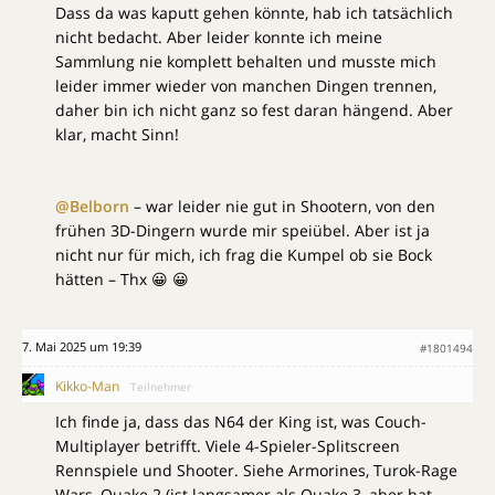
Dass da was kaputt gehen könnte, hab ich tatsächlich
nicht bedacht. Aber leider konnte ich meine
Sammlung nie komplett behalten und musste mich
leider immer wieder von manchen Dingen trennen,
daher bin ich nicht ganz so fest daran hängend. Aber
klar, macht Sinn!
@Belborn
– war leider nie gut in Shootern, von den
frühen 3D-Dingern wurde mir speiübel. Aber ist ja
nicht nur für mich, ich frag die Kumpel ob sie Bock
hätten – Thx 😀 😀
7. Mai 2025 um 19:39
#1801494
Kikko-Man
Teilnehmer
Ich finde ja, dass das N64 der King ist, was Couch-
Multiplayer betrifft. Viele 4-Spieler-Splitscreen
Rennspiele und Shooter. Siehe Armorines, Turok-Rage
Wars, Quake 2 (ist langsamer als Quake 3, aber hat