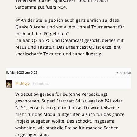
Teilen vier Spieler Splitscreen. Sound ist auch
verdammt gut fuers N64.
@”An der Stelle geb ich auch ganz ehrlich zu, dass
Quake 3 Arena und vor allem Unreal Tournament für
mich auf den PC gehören”
Ich hab Q3 an PC und Dreamcast gezockt, beides mit
Maus und Tastatur. Das Dreamcast Q3 ist exzellent,
knackscharfe Texturen und super fluessig.
9. Mai 2025 um 5:03
#1801660
Mr.Mojo
Teilnehmer
Wipeout 64 gerade für 8€ (ohne Verpackung)
geschossen. Super! Starcraft 64 ist, egal ob PAL oder
NTSC, jenseits von gut und böse. Da wird teilweise
mehr für das Modul aufgerufen als ich für das ganze
Projekt ausgeben wollte. Das schockt. Insgesamt
wahnsinn, wie stark die Preise für manche Sachen
angezogen sind.