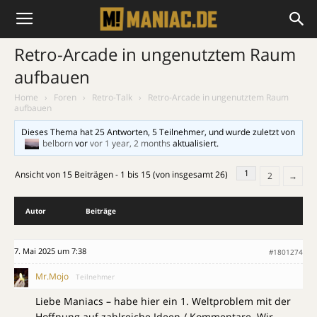
Retro-Arcade in ungenutztem Raum
aufbauen
Home
›
Foren
›
Retro-Talk
›
Retro-Arcade in ungenutztem Raum
aufbauen
Dieses Thema hat 25 Antworten, 5 Teilnehmer, und wurde zuletzt von
belborn
vor
vor 1 year, 2 months
aktualisiert.
1
Ansicht von 15 Beiträgen - 1 bis 15 (von insgesamt 26)
2
→
Autor
Beiträge
7. Mai 2025 um 7:38
#1801274
Mr.Mojo
Teilnehmer
Liebe Maniacs – habe hier ein 1. Weltproblem mit der
Hoffnung auf zahlreiche Ideen / Kommentare. Wir