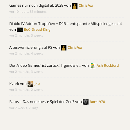
Games nur noch digital ab 2028
von
ChrisFox
vor 10 hours, 53 minutes
Diablo IV Addon-Trophäen + D2R – entspannte Mitspieler gesucht
von
BoC-Dread-King
vor 2 months, 3 weeks
Altersverifizierung auf PS
von
ChrisFox
vor 2 months, 4 weeks
Die „Video Games“ ist zurück!! Irgendwie…
von
Ash Rockford
vor 2 months, 3 weeks
Kvark
von
joia
vor 3 months, 2 weeks
Saros – Das neue beste Spiel der Gen?
von
Bort1978
vor 2 weeks, 2 Tage