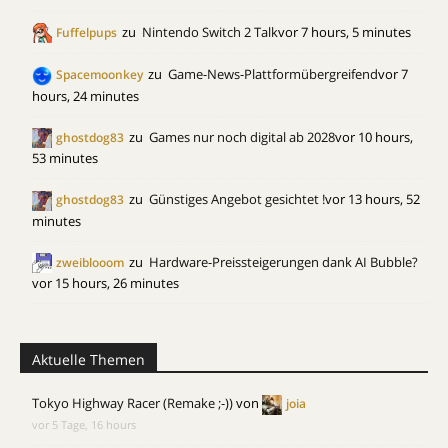
zu
Nintendo Switch 2 Talk
vor 7 hours, 5 minutes
Fuffelpups
zu
Game-News-Plattformübergreifend
vor 7
Spacemoonkey
hours, 24 minutes
zu
Games nur noch digital ab 2028
vor 10 hours,
ghostdog83
53 minutes
zu
Günstiges Angebot gesichtet !
vor 13 hours, 52
ghostdog83
minutes
zu
Hardware-Preissteigerungen dank AI Bubble?
zweiblooom
vor 15 hours, 26 minutes
Aktuelle Themen
Tokyo Highway Racer (Remake ;-))
von
joia
vor 5 Tage, 16 hours