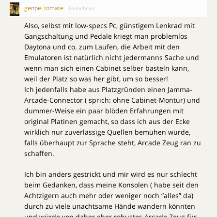
genpei tomate
Teilnehmer
Also, selbst mit low-specs Pc, günstigem Lenkrad mit
Gangschaltung und Pedale kriegt man problemlos
Daytona und co. zum Laufen, die Arbeit mit den
Emulatoren ist natürlich nicht jedermanns Sache und
wenn man sich einen Cabinet selber basteln kann,
weil der Platz so was her gibt, um so besser!
Ich jedenfalls habe aus Platzgründen einen Jamma-
Arcade-Connector ( sprich: ohne Cabinet-Montur) und
dummer-Weise ein paar blöden Erfahrungen mit
original Platinen gemacht, so dass ich aus der Ecke
wirklich nur zuverlässige Quellen bemühen würde,
falls überhaupt zur Sprache steht, Arcade Zeug ran zu
schaffen.
Ich bin anders gestrickt und mir wird es nur schlecht
beim Gedanken, dass meine Konsolen ( habe seit den
Achtzigern auch mehr oder weniger noch “alles” da)
durch zu viele unachtsame Hände wandern könnten
und würde von daher eher robustes Arcade Zeug für